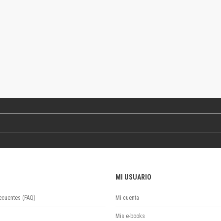
Colecciones
Ideas de Educación Virtual
Unidad de Publicaciones del Departamento de Economía y Administración
Colecciones
Otros títulos
Economía y Gestión
Economía y Sociedad
Series
Investigación
Unidad de Publicaciones del Departamento de Ciencias Sociales
Series
Encuentros
Investigación
Tesis Grado
MI USUARIO
Tesis Posgrado
Cursos
ecuentes (FAQ)
Mi cuenta
Experiencias
Escuela de Artes
Mis e-books