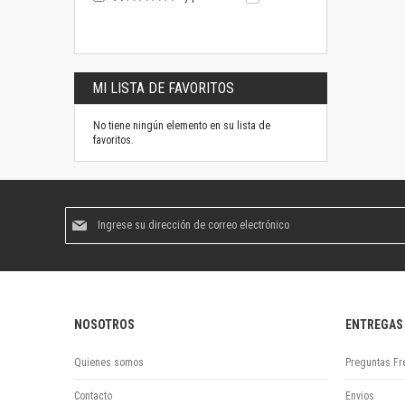
MI LISTA DE FAVORITOS
No tiene ningún elemento en su lista de
favoritos.
Suscríbase
al
boletín
informativo:
NOSOTROS
ENTREGAS
Quienes somos
Preguntas Fr
Contacto
Envios