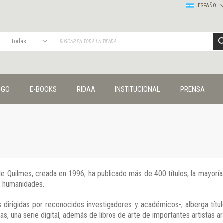
ESPAÑOL
Todas
TODAS
Publicaciones
OGO
E-BOOKS
RIDAA
INSTITUCIONAL
PRENSA
Editorial
Colecciones
Administración y economía
Coedición UNQ / Clacso
Coedición UNQ / UNC
Comunicación y cultura
Crímenes y violencias
 de Quilmes, creada en 1996, ha publicado más de 400 títulos, la mayor
Cuadernos universitarios
 y humanidades.
Derechos humanos
Ediciones especiales
 dirigidas por reconocidos investigadores y académicos-, alberga títul
Géneros
s, una serie digital, además de libros de arte de importantes artistas ar