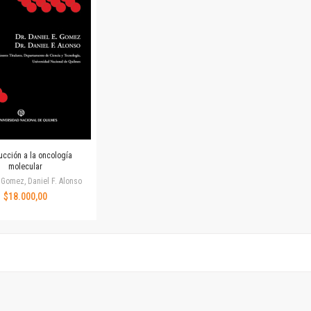
Revista de Ciencias Sociales. Segunda época
Fondo editorial
Biomedicina
Coediciones
Jornadas académicas
La ideología argentina
Libros de arte
Otros títulos
Textos para la enseñanza universitaria
ucción a la oncología
Intersecciones
molecular
Convergencia. Entre memoria y sociedad
 Gomez, Daniel F. Alonso
$18.000,00
Filosofía y ciencia
Política
Serie Clásica
Serie Contemporánea
Unidad de Publicaciones del Departamento de Ciencia y Tecnología
Colecciones
Universidad Virtual de Quilmes