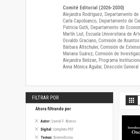
Comité Editorial (2026-2030)
Alejandra Rodríguez
, Departamento de 
Carla Capobianco
, Departamento de Cie
Patricia Gutti
, Departamento de Econom
Martín Liut
, Escuela Universitaria de Art
Osvaldo Graciano
, Comisión de Asunto
Bárbara Altschuler
, Comisión de Extensi
Mariana Suárez
, Comisión de Investigac
Alejandra Belizan, Programa Instituciona
Anna Mónica Aguilar, Dirección General E
FILTRAR POR
V
Gril
c
Ahora filtrando por
Eliminar
Autor
Daniel F. Alonso
este
Eliminar
Digital
Completo PDF
artículo
este
Eliminar
Temas
Biomedicina
artículo