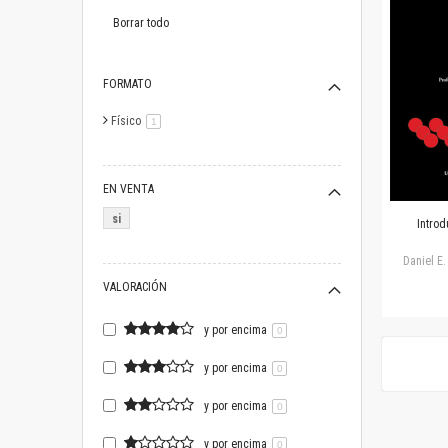
este
artículo
Borrar todo
FORMATO
Físico
artículo
1
EN VENTA
si
Introd
Daniel E.
VALORACIÓN
y por encima
0
y por encima
0
y por encima
0
y por encima
0