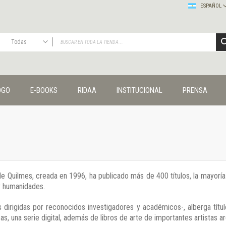
ESPAÑOL
Todas
TODAS
Publicaciones
OGO
E-BOOKS
RIDAA
INSTITUCIONAL
PRENSA
Editorial
Colecciones
Administración y economía
Coedición UNQ / Clacso
Coedición UNQ / UNC
Comunicación y cultura
Crímenes y violencias
 de Quilmes, creada en 1996, ha publicado más de 400 títulos, la mayor
Cuadernos universitarios
 y humanidades.
Derechos humanos
Ediciones especiales
 dirigidas por reconocidos investigadores y académicos-, alberga títul
Géneros
s, una serie digital, además de libros de arte de importantes artistas ar