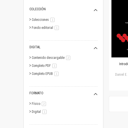
COLECCIÓN
Colecciones
artículo
1
Fondo editorial
artículo
1
DIGITAL
Contenido descargable
artículo
2
Introd
Completo PDF
artículo
1
Completo EPUB
artículo
1
Daniel E.
FORMATO
Físico
artículo
2
Digital
artículo
1