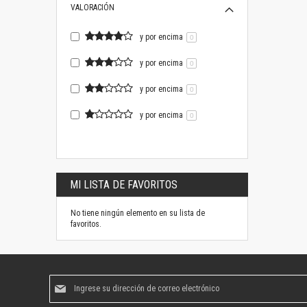
VALORACIÓN
y por encima
0
y por encima
0
y por encima
0
y por encima
0
MI LISTA DE FAVORITOS
No tiene ningún elemento en su lista de
favoritos.
Suscríbase
al
boletín