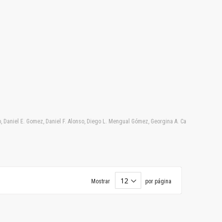
o, Daniel E. Gomez, Daniel F. Alonso, Diego L. Mengual Gómez, Georgina A. Cardama, Giselle
Mostrar
por página