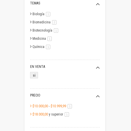
TEMAS
Biología
artículo
1
Biomedicina
artículo
2
Biotecnología
artículo
1
Medicina
artículo
1
Química
artículo
1
EN VENTA
si
PRECIO
$10.000,00
-
$10.999,99
artículo
1
$18.000,00
y superior
artículo
1