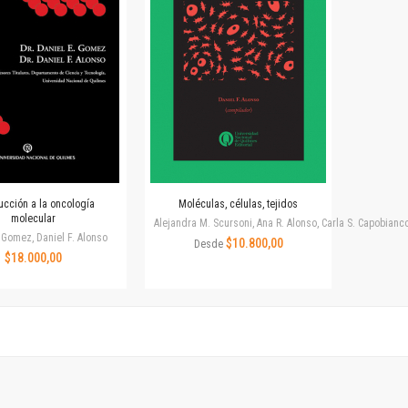
Revista de Ciencias Sociales. Segunda época
Fondo editorial
Biomedicina
Coediciones
Jornadas académicas
La ideología argentina
Libros de arte
Otros títulos
Textos para la enseñanza universitaria
ucción a la oncología
Moléculas, células, tejidos
Intersecciones
molecular
Alejandra M. Scursoni, Ana R. Alonso, Carla S. Capobianc
Convergencia. Entre memoria y sociedad
 Gomez, Daniel F. Alonso
$10.800,00
Desde
$18.000,00
Filosofía y ciencia
Política
Serie Clásica
Serie Contemporánea
Unidad de Publicaciones del Departamento de Ciencia y Tecnología
Colecciones
Universidad Virtual de Quilmes