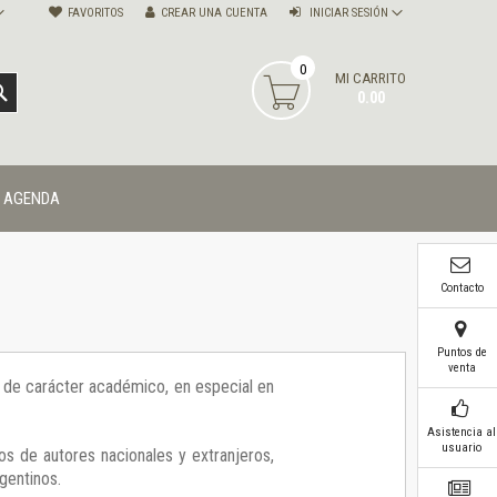
FAVORITOS
CREAR UNA CUENTA
INICIAR SESIÓN
0
MI CARRITO
BUSCAR
0.00
AGENDA
Contacto
Puntos de
venta
ía de carácter académico, en especial en
Asistencia al
usuario
os de autores nacionales y extranjeros,
gentinos.