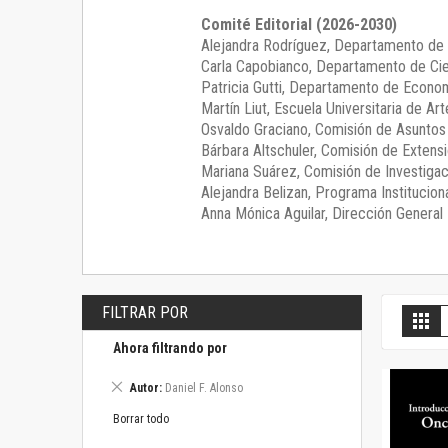
Comité Editorial (2026-2030)
Alejandra Rodríguez
, Departamento de 
Carla Capobianco
, Departamento de Cie
Patricia Gutti
, Departamento de Econom
Martín Liut
, Escuela Universitaria de Art
Osvaldo Graciano
, Comisión de Asunto
Bárbara Altschuler
, Comisión de Extensi
Mariana Suárez
, Comisión de Investigac
Alejandra Belizan, Programa Instituciona
Anna Mónica Aguilar, Dirección General E
FILTRAR POR
V
Gril
c
Ahora filtrando por
Eliminar
Autor
Daniel F. Alonso
este
artículo
Borrar todo