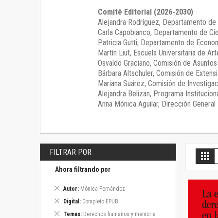
Comité Editorial (2026-2030)
Alejandra Rodríguez
, Departamento de 
Carla Capobianco
, Departamento de Cie
Patricia Gutti
, Departamento de Econom
Martín Liut
, Escuela Universitaria de Art
Osvaldo Graciano
, Comisión de Asunto
Bárbara Altschuler
, Comisión de Extensi
Mariana Suárez
, Comisión de Investigac
Alejandra Belizan, Programa Instituciona
Anna Mónica Aguilar, Dirección General E
FILTRAR POR
V
Gril
c
Ahora filtrando por
Eliminar
Autor
Mónica Fernández
este
Eliminar
Digital
Completo EPUB
artículo
este
Eliminar
Temas
Derechos humanos y memoria
artículo