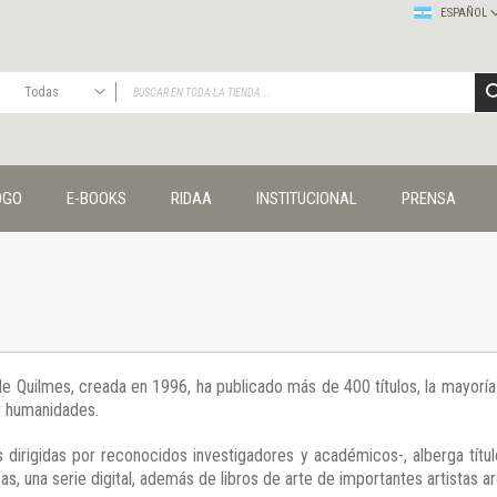
ESPAÑOL
Todas
TODAS
Publicaciones
OGO
E-BOOKS
RIDAA
INSTITUCIONAL
PRENSA
Editorial
Colecciones
Administración y economía
Coedición UNQ / Clacso
Coedición UNQ / UNC
Comunicación y cultura
Crímenes y violencias
 de Quilmes, creada en 1996, ha publicado más de 400 títulos, la mayor
Cuadernos universitarios
 y humanidades.
Derechos humanos
Ediciones especiales
 dirigidas por reconocidos investigadores y académicos-, alberga títul
Géneros
s, una serie digital, además de libros de arte de importantes artistas ar