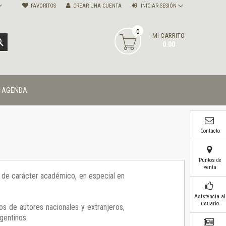
FAVORITOS
CREAR UNA CUENTA
INICIAR SESIÓN
0
MI CARRITO
BUSCAR
0.00
AGENDA
Contacto
Puntos de
venta
ía de carácter académico, en especial en
Asistencia al
usuario
os de autores nacionales y extranjeros,
gentinos.