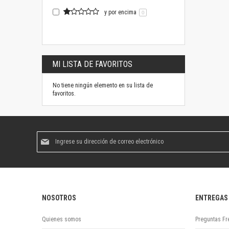
y por encima
0
MI LISTA DE FAVORITOS
No tiene ningún elemento en su lista de
favoritos.
Suscríbase
al
boletín
informativo:
NOSOTROS
ENTREGAS
Quienes somos
Preguntas Fr