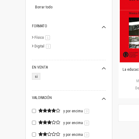
este
artículo
Borrar todo
FORMATO
Físico
artículo
1
Digital
artículo
1
EN VENTA
La educac
si
M
D
VALORACIÓN
y por encima
0
y por encima
0
y por encima
0