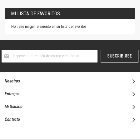
MI LISTA DE FAVORITOS
No tiene ningún elemento en su lista de favoritos.
Suscríbase
SUSCRIBIRSE
al
boletín
informativo:
Nosotros
Entregas
Mi Usuario
Contacto