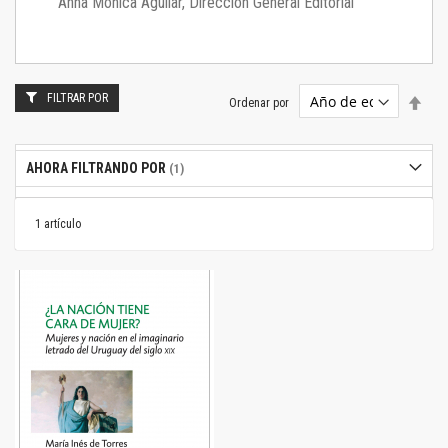
Anna Mónica Aguilar, Dirección General Editorial
FILTRAR POR
Estab
Ordenar por
dire
desc
AHORA FILTRANDO POR
1
artículo