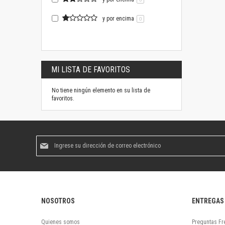
y por encima
0
MI LISTA DE FAVORITOS
No tiene ningún elemento en su lista de
favoritos.
Suscríbase
al
boletín
informativo:
NOSOTROS
ENTREGAS
Quienes somos
Preguntas Fr