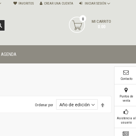
FAVORITOS
CREAR UNA CUENTA
INICIAR SESIÓN
0
MI CARRITO
BUSCAR
0.00
AGENDA
Contacto
Puntos de
venta
Establecer
Ordenar por
dirección
descendente
Asistencia al
usuario