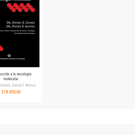
Horizontes en las artes
La ideología argentina y latinoamericana
Las ciudades y las ideas
Serie Nuevas aproximaciones
Serie Clásicos latinoamericanos
Medios&redes
Música y ciencia
Serie Arte sonoro
Nuevos enfoques en ciencia y tecnología
Sociedad-tecnología-ciencia
ucción a la oncología
Serie digital
molecular
Territorio y acumulación: conflictividades y alternativas
 Gomez, Daniel F. Alonso
$18.000,00
Textos y lecturas en ciencias sociales
Serie Punto de encuentros
Publicaciones periódicas
Prismas
Redes
Revista de Ciencias Sociales. Primera época