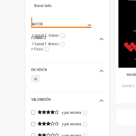
este
artículo
Borrar todo
AUTOR
Daniel E. Gomez
artículo
1
FORMATO
Daniel F. Alonso
artículo
1
Físico
artículo
1
EN VENTA
Introd
si
Daniel E.
VALORACIÓN
y por encima
0
y por encima
0
y por encima
0