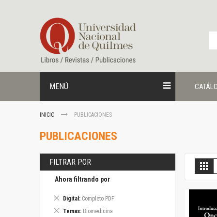
Ir
al
contenido
MENÚ
CATÁL
INICIO
PUBLICACIONES
PUBLICACIONES
FILTRAR POR
V
Gril
c
Ahora filtrando por
Eliminar
Digital
Completo PDF
este
Eliminar
Temas
Biomedicina
artículo