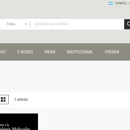
ESPAÑOL
Todas
TODAS
Publicaciones
OGO
E-BOOKS
RIDAA
INSTITUCIONAL
PRENSA
Editorial
Colecciones
Administración y economía
Coedición UNQ / Clacso
Coedición UNQ / UNC
Comunicación y cultura
Crímenes y violencias
er
la
Lista
1
artículo
omo
Cuadernos universitarios
Derechos humanos
Ediciones especiales
Géneros