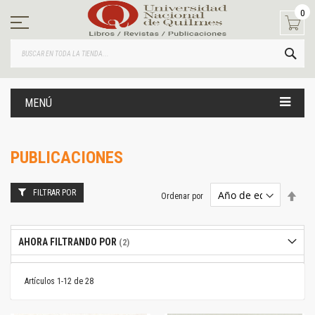
Ir
0
al
contenido
BUS
MENÚ
PUBLICACIONES
FILTRAR POR
Estab
Ordenar por
dire
desc
AHORA FILTRANDO POR
Artículos
1
-
12
de
28