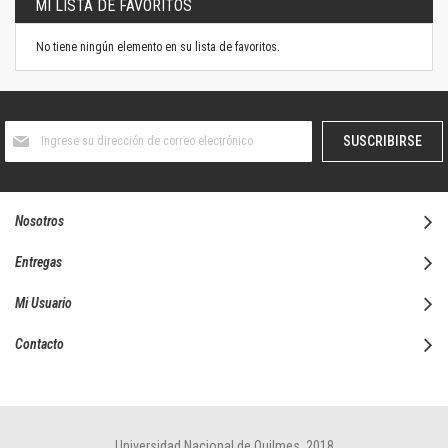
MI LISTA DE FAVORITOS
No tiene ningún elemento en su lista de favoritos.
Suscríbase
SUSCRIBIRSE
al
boletín
informativo:
Nosotros
Entregas
Mi Usuario
Contacto
Universidad Nacional de Quilmes, 2018