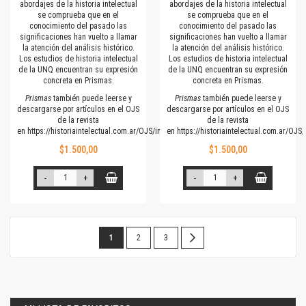
abordajes de la historia intelectual
abordajes de la historia intelectual
se comprueba que en el
se comprueba que en el
conocimiento del pasado las
conocimiento del pasado las
significaciones han vuelto a llamar
significaciones han vuelto a llamar
la atención del análisis histórico.
la atención del análisis histórico.
Los estudios de historia intelectual
Los estudios de historia intelectual
de la UNQ encuentran su expresión
de la UNQ encuentran su expresión
concreta en Prismas.
concreta en Prismas.
Prismas
también puede leerse y
Prismas
también puede leerse y
descargarse por artículos en el OJS
descargarse por artículos en el OJS
de la revista
de la revista
en
https://historiaintelectual.com.ar/OJS/index.php/Prismas
en
https://historiaintelectual.com.ar/OJ
$1.500,00
$1.500,00
-
+
-
+
Página
Estás
Página
Página
Página
Siguiente
1
2
3
leyendo
la
página