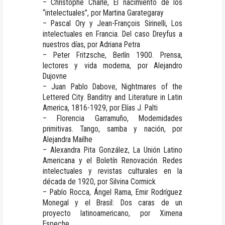
– Christophe Charle, El nacimiento de los
“intelectuales”, por Martina Garategaray
– Pascal Ory y Jean-François Sirinelli, Los
intelectuales en Francia. Del caso Dreyfus a
nuestros días, por Adriana Petra
– Peter Fritzsche, Berlín 1900. Prensa,
lectores y vida moderna, por Alejandro
Dujovne
– Juan Pablo Dabove, Nightmares of the
Lettered City. Banditry and Literature in Latin
America, 1816-1929, por Elías J. Palti
– Florencia Garramuño, Modernidades
primitivas. Tango, samba y nación, por
Alejandra Mailhe
– Alexandra Pita González, La Unión Latino
Americana y el Boletín Renovación. Redes
intelectuales y revistas culturales en la
década de 1920, por Silvina Cormick
– Pablo Rocca, Ángel Rama, Emir Rodríguez
Monegal y el Brasil: Dos caras de un
proyecto latinoamericano, por Ximena
Espeche