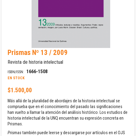
Saltar
Prismas Nº 13 / 2009
al
comienzo
Revista de historia intelectual
de
la
1666-1508
ISBN/ISSN:
galería
EN STOCK
de
imágenes
$1.500,00
Más allá de la pluralidad de abordajes de la historia intelectual se
comprueba que en el conocimiento del pasado las significaciones
han vuelto a llamar la atención del análisis histórico. Los estudios de
historia intelectual de la UNQ encuentran su expresión concreta en
Prismas.
Prismas
también puede leerse y descargarse por artículos en el OJS