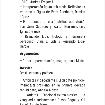
1919), Andrés Freijomil
– Interpretación ﬁgural e historia. Reﬂexiones
en torno a Figura de Erich Auerbach, Damián
López
– Entretelones de una “estética operatoria”.
Luis Juan Guerrero y Walter Benjamin, Luis
Ignacio García
– Raimundo Lida, ﬁlólogo y humanista
peregrino, Clara E. Lida y Fernando Lida-
García
Argumentos
– Poder, representación, imagen, Louis Marin
Dossier
Brasil: cultura y política
– Arribistas y decadentes. El debate político-
intelectual brasileño en la primera década
republicana, Angela Alonso
– Artistas “nacional-extranjeros”en la
vanguardia sudamericana (Lasar Segall y Xul
Solar), Sergio Miceli