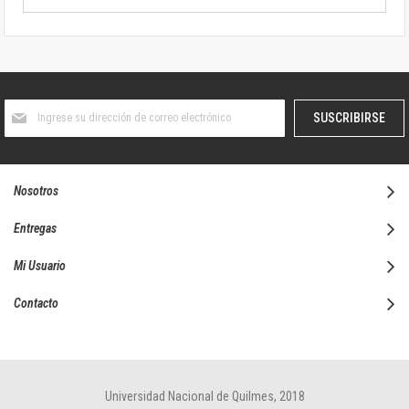
Suscríbase
SUSCRIBIRSE
al
boletín
informativo:
Nosotros
Entregas
Mi Usuario
Contacto
Universidad Nacional de Quilmes, 2018