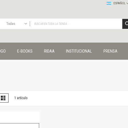
ESPAÑOL
Todas
TODAS
Publicaciones
OGO
E-BOOKS
RIDAA
INSTITUCIONAL
PRENSA
Editorial
Colecciones
Administración y economía
Coedición UNQ / Clacso
Coedición UNQ / UNC
Comunicación y cultura
Crímenes y violencias
er
la
Lista
1
artículo
omo
Cuadernos universitarios
Derechos humanos
Ediciones especiales
Géneros