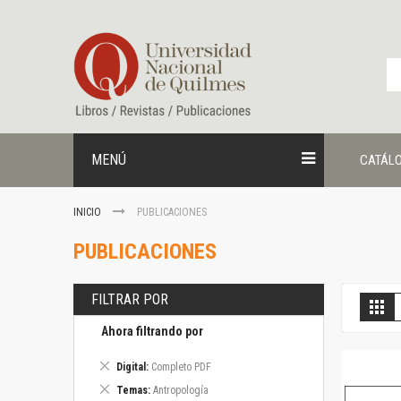
Ir
al
contenido
MENÚ
CATÁL
INICIO
PUBLICACIONES
PUBLICACIONES
FILTRAR POR
V
Gril
c
Ahora filtrando por
Eliminar
Digital
Completo PDF
este
Eliminar
Temas
Antropología
artículo