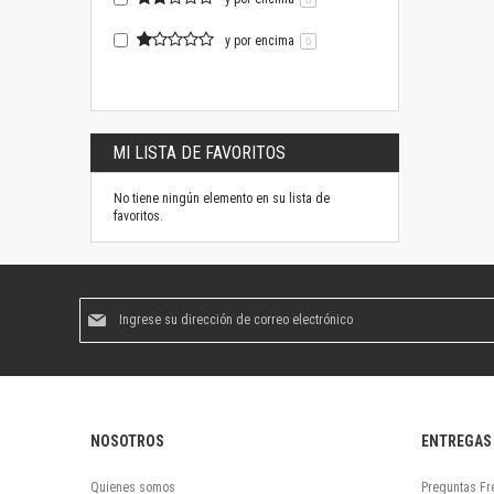
y por encima
0
MI LISTA DE FAVORITOS
No tiene ningún elemento en su lista de
favoritos.
Suscríbase
al
boletín
informativo:
NOSOTROS
ENTREGAS
Quienes somos
Preguntas Fr