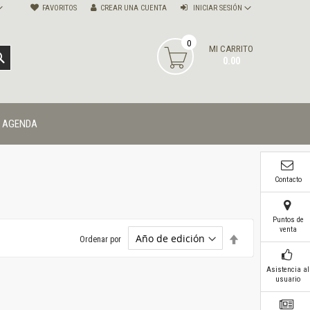
FAVORITOS
CREAR UNA CUENTA
INICIAR SESIÓN
0
MI CARRITO
BUSCAR
0.00
AGENDA
Contacto
Puntos de
venta
Establecer
Ordenar por
dirección
descendente
Asistencia al
usuario