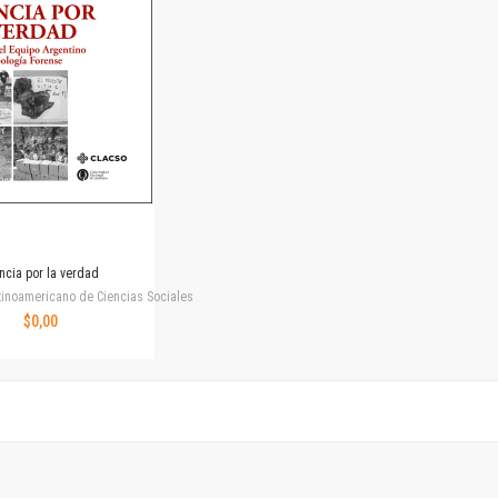
Horizontes en las artes
La ideología argentina y latinoamericana
Las ciudades y las ideas
Serie Nuevas aproximaciones
Serie Clásicos latinoamericanos
Medios&redes
Música y ciencia
Serie Arte sonoro
Nuevos enfoques en ciencia y tecnología
Sociedad-tecnología-ciencia
ncia por la verdad
Serie digital
tinoamericano de Ciencias Sociales
Territorio y acumulación: conflictividades y alternativas
$0,00
Textos y lecturas en ciencias sociales
Serie Punto de encuentros
Publicaciones periódicas
Prismas
Redes
Revista de Ciencias Sociales. Primera época