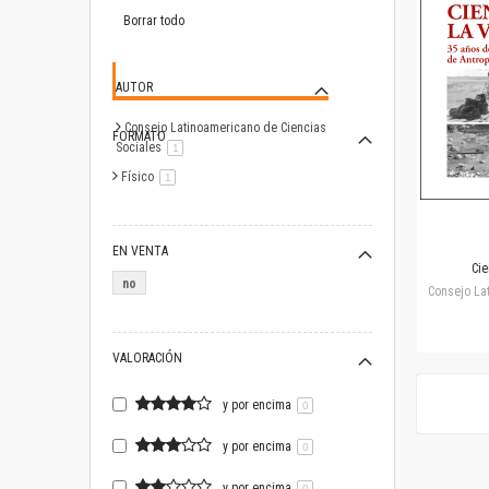
este
artículo
Borrar todo
AUTOR
Consejo Latinoamericano de Ciencias
FORMATO
Sociales
artículo
1
Físico
artículo
1
EN VENTA
Cie
no
Consejo La
VALORACIÓN
y por encima
0
y por encima
0
y por encima
0