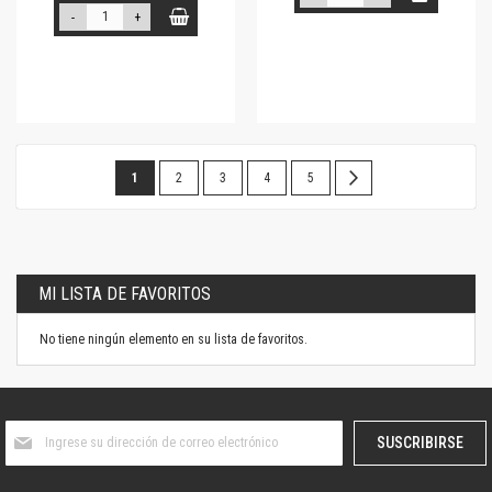
-
+
Página
Estás
Página
Página
Página
Página
Página
Siguiente
1
2
3
4
5
leyendo
la
página
MI LISTA DE FAVORITOS
No tiene ningún elemento en su lista de favoritos.
Suscríbase
SUSCRIBIRSE
al
boletín
informativo: