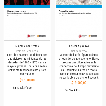
Mujeres insurrectas
Foucault y kairós
Patricia Sepúlveda
Senda Sferco
Este libro muestra las dificultades
A partir de kairós, figura clásica
que vivieron las militantes de las
griega del tiempo oportuno, Sferco
décadas de 1960 y 1970 –en su
propone una bifurcación en la
mayoría jóvenes– para que se les
concepción del tiempo prevalente
confiriera reconocimiento y trato
en Occidente. Kairós se revela
equivalente.
como un elemento novedoso para
releer la obra de Michel Foucault.
$17.000,00
$19.000,00
Sin Stock Físico
Sin Stock Físico