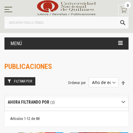
Ir
0
al
contenido
BUS
MENÚ
PUBLICACIONES
FILTRAR POR
Estab
Ordenar por
dire
desc
AHORA FILTRANDO POR
Artículos
1
-
12
de
88