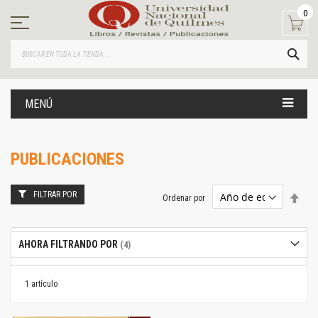
Ir
0
al
contenido
BUS
MENÚ
PUBLICACIONES
FILTRAR POR
Estab
Ordenar por
dire
desc
AHORA FILTRANDO POR
1
artículo