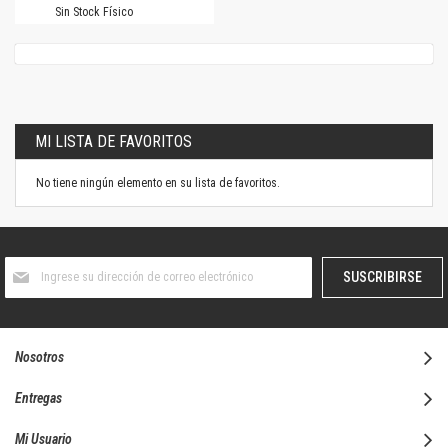
Sin Stock Físico
MI LISTA DE FAVORITOS
No tiene ningún elemento en su lista de favoritos.
Suscríbase
SUSCRIBIRSE
al
boletín
informativo:
Nosotros
Entregas
Mi Usuario