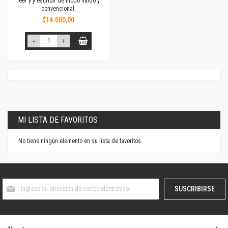
leer y y escribir de modo fluido y
convencional.
$14.000,00
-
+
MI LISTA DE FAVORITOS
No tiene ningún elemento en su lista de favoritos.
Suscríbase
SUSCRIBIRSE
al
boletín
informativo: