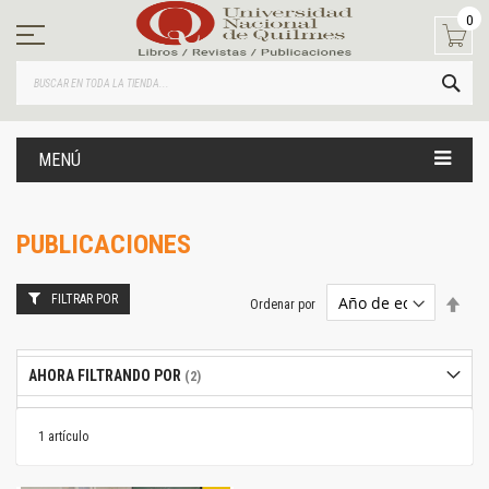
Ir
0
al
contenido
BUS
MENÚ
PUBLICACIONES
FILTRAR POR
Estab
Ordenar por
dire
desc
AHORA FILTRANDO POR
1
artículo