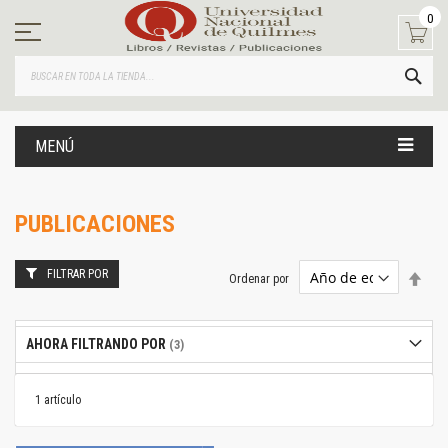
Ir
0
al
contenido
BUS
MENÚ
PUBLICACIONES
FILTRAR POR
Estab
Ordenar por
dire
desc
AHORA FILTRANDO POR
1
artículo