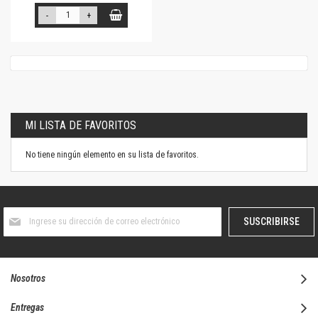
-
+
MI LISTA DE FAVORITOS
No tiene ningún elemento en su lista de favoritos.
Suscríbase
SUSCRIBIRSE
al
boletín
informativo:
Nosotros
Entregas