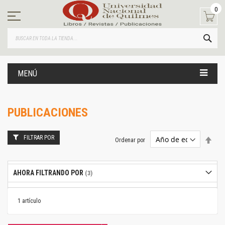
Ir
0
al
contenido
BUS
MENÚ
PUBLICACIONES
FILTRAR POR
Estab
Ordenar por
dire
desc
AHORA FILTRANDO POR
1
artículo