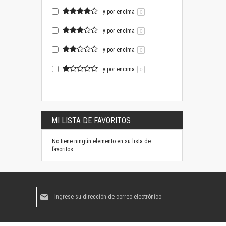
y por encima
0
y por encima
0
y por encima
0
y por encima
0
MI LISTA DE FAVORITOS
No tiene ningún elemento en su lista de
favoritos.
Suscríbase
al
boletín
informativo: