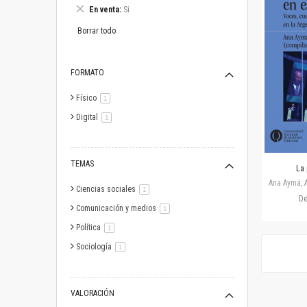
este
Eliminar
En venta
Si
artículo
este
artículo
Borrar todo
FORMATO
Físico
artículo
1
Digital
artículo
1
TEMAS
La 
Ana Aymá, A
Ciencias sociales
artículo
1
D
Comunicación y medios
artículo
1
Política
artículo
1
Sociología
artículo
1
VALORACIÓN