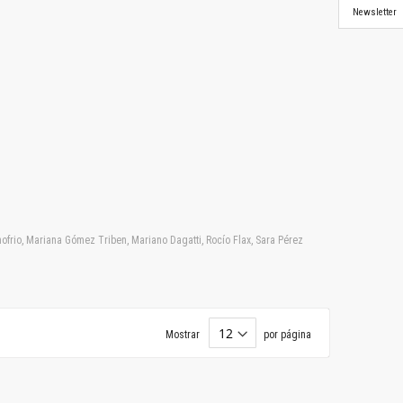
Newsletter
frio, Mariana Gómez Triben, Mariano Dagatti, Rocío Flax, Sara Pérez
Mostrar
por página