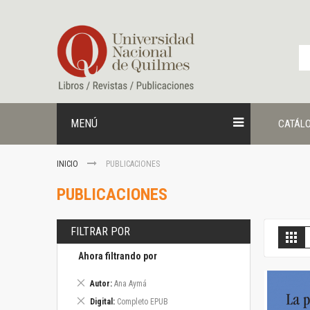
Ir
al
contenido
MENÚ
CATÁL
INICIO
PUBLICACIONES
PUBLICACIONES
FILTRAR POR
V
Gril
c
Ahora filtrando por
Eliminar
Autor
Ana Aymá
este
Eliminar
Digital
Completo EPUB
artículo