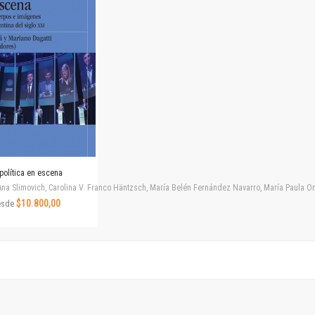
Horizontes en las artes
La ideología argentina y latinoamericana
Las ciudades y las ideas
Serie Nuevas aproximaciones
Serie Clásicos latinoamericanos
Medios&redes
Música y ciencia
Serie Arte sonoro
Nuevos enfoques en ciencia y tecnología
Sociedad-tecnología-ciencia
política en escena
Serie digital
na Slimovich, Carolina V. Franco Häntzsch, María Belén Fernández Navarro, María Paula Ono
Territorio y acumulación: conflictividades y alternativas
$10.800,00
esde
Textos y lecturas en ciencias sociales
Serie Punto de encuentros
Publicaciones periódicas
Prismas
Redes
Revista de Ciencias Sociales. Primera época