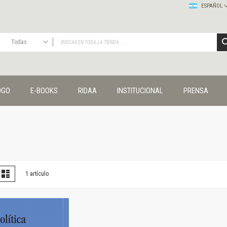
ESPAÑOL
Todas
TODAS
Publicaciones
OGO
E-BOOKS
RIDAA
INSTITUCIONAL
PRENSA
Editorial
Colecciones
Administración y economía
Coedición UNQ / Clacso
Coedición UNQ / UNC
Comunicación y cultura
Crímenes y violencias
er
la
Lista
1
artículo
omo
Cuadernos universitarios
Derechos humanos
Ediciones especiales
Géneros