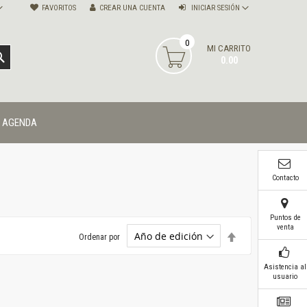
FAVORITOS
CREAR UNA CUENTA
INICIAR SESIÓN
0
MI CARRITO
BUSCAR
0.00
AGENDA
Contacto
Puntos de
venta
Establecer
Ordenar por
dirección
descendente
Asistencia al
usuario