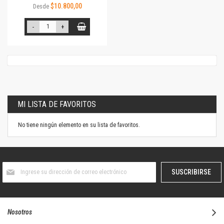
$10.800,00
Desde
-
+
MI LISTA DE FAVORITOS
No tiene ningún elemento en su lista de favoritos.
Suscríbase
SUSCRIBIRSE
al
boletín
informativo:
Nosotros