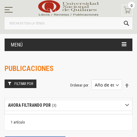
Ir
0
al
contenido
BUS
MENÚ
PUBLICACIONES
FILTRAR POR
Estab
Ordenar por
dire
desc
AHORA FILTRANDO POR
1
artículo