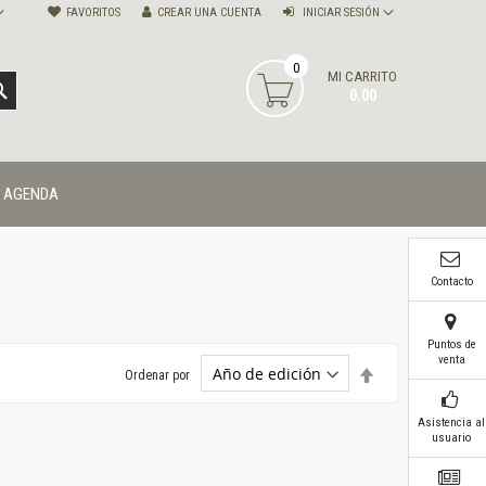
FAVORITOS
CREAR UNA CUENTA
INICIAR SESIÓN
0
MI CARRITO
BUSCAR
0.00
AGENDA
Contacto
Puntos de
venta
Establecer
Ordenar por
dirección
descendente
Asistencia al
usuario