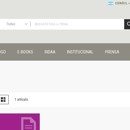
ESPAÑOL
Todas
TODAS
Publicaciones
OGO
E-BOOKS
RIDAA
INSTITUCIONAL
PRENSA
Editorial
Colecciones
Administración y economía
Coedición UNQ / Clacso
Coedición UNQ / UNC
Comunicación y cultura
Crímenes y violencias
er
la
Lista
1
artículo
omo
Cuadernos universitarios
Derechos humanos
Ediciones especiales
Géneros