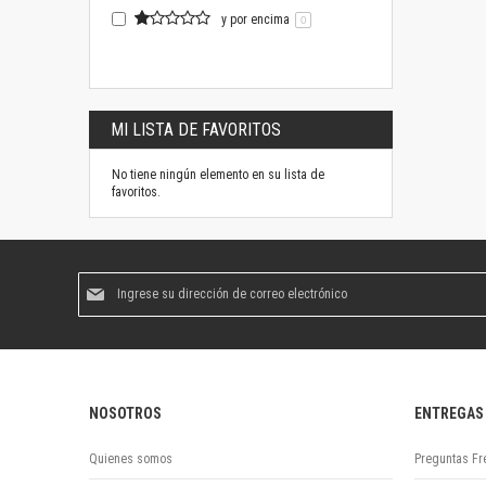
y por encima
0
MI LISTA DE FAVORITOS
No tiene ningún elemento en su lista de
favoritos.
Suscríbase
al
boletín
informativo:
NOSOTROS
ENTREGAS
Quienes somos
Preguntas Fr