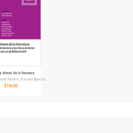
Horizontes en las artes
La ideología argentina y latinoamericana
Las ciudades y las ideas
Serie Nuevas aproximaciones
Serie Clásicos latinoamericanos
Medios&redes
Música y ciencia
Serie Arte sonoro
Nuevos enfoques en ciencia y tecnología
Sociedad-tecnología-ciencia
y afanes de la literatura
Serie digital
niel Navarro, Graciela Aparicio
Territorio y acumulación: conflictividades y alternativas
$150,00
Textos y lecturas en ciencias sociales
Serie Punto de encuentros
Publicaciones periódicas
Prismas
Redes
Revista de Ciencias Sociales. Primera época