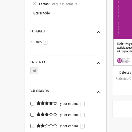
este
Eliminar
Temas
Lengua y literatura
artículo
este
artículo
Borrar todo
FORMATO
Físico
artículo
1
EN VENTA
si
Deleites 
Federico Da
VALORACIÓN
y por encima
0
y por encima
0
y por encima
0