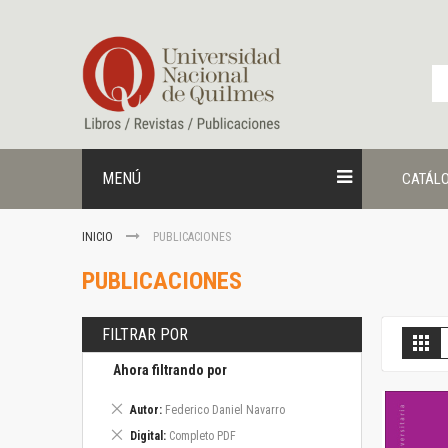
Ir
al
contenido
MENÚ
CATÁL
INICIO
PUBLICACIONES
PUBLICACIONES
FILTRAR POR
V
Gril
c
Ahora filtrando por
Eliminar
Autor
Federico Daniel Navarro
este
Eliminar
Digital
Completo PDF
artículo