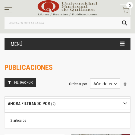
Ir
0
al
contenido
BUS
MENÚ
PUBLICACIONES
FILTRAR POR
Estab
Ordenar por
dire
desc
AHORA FILTRANDO POR
2
artículos