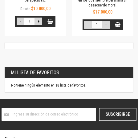
perspectivas…
en los que siempre persistirá un
desacuerdo moral.
$10.800,00
Desde
$17.000,00
-
+
-
+
MI LISTA DE FAVORITOS
No tiene ningún elemento en su lista de favoritos.
Suscríbase
SUSCRIBIRSE
al
boletín
informativo: