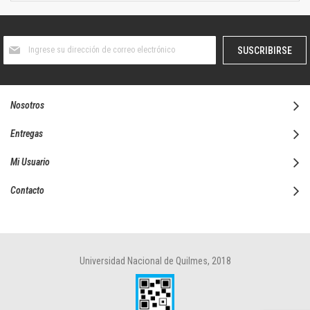
Suscríbase
SUSCRIBIRSE
al
boletín
informativo:
Nosotros
Entregas
Mi Usuario
Contacto
Universidad Nacional de Quilmes, 2018