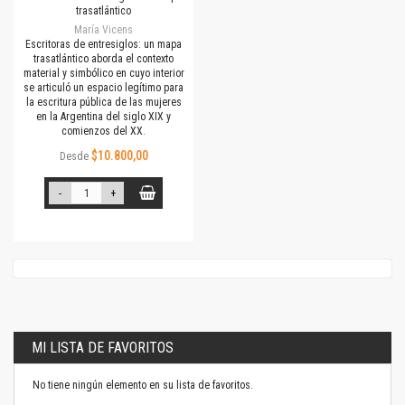
trasatlántico
María Vicens
Escritoras de entresiglos: un mapa
trasatlántico aborda el contexto
material y simbólico en cuyo interior
se articuló un espacio legítimo para
la escritura pública de las mujeres
en la Argentina del siglo XIX y
comienzos del XX.
$10.800,00
Desde
-
+
MI LISTA DE FAVORITOS
No tiene ningún elemento en su lista de favoritos.