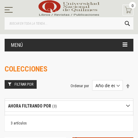
Ir
0
al
contenido
BUS
MENÚ
COLECCIONES
FILTRAR POR
Estab
Ordenar por
dire
desc
AHORA FILTRANDO POR
3
artículos