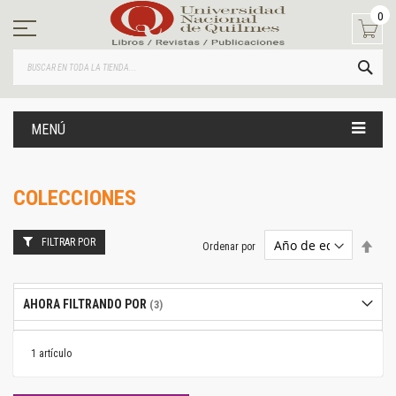
Ir
0
al
contenido
BUS
MENÚ
COLECCIONES
FILTRAR POR
Estab
Ordenar por
dire
desc
AHORA FILTRANDO POR
1
artículo