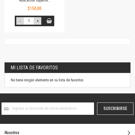
educación superior…
$150,00
-
+
MI LISTA DE FAVORITOS
No tiene ningún elemento en su lista de favoritos.
Suscríbase
SUSCRIBIRSE
al
boletín
informativo:
Nosotros