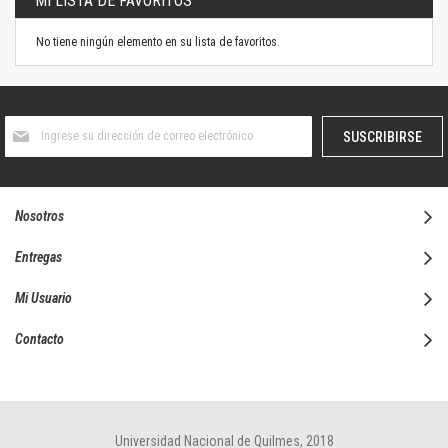
MI LISTA DE FAVORITOS
No tiene ningún elemento en su lista de favoritos.
Suscríbase
SUSCRIBIRSE
al
boletín
informativo:
Nosotros
Entregas
Mi Usuario
Contacto
Universidad Nacional de Quilmes, 2018