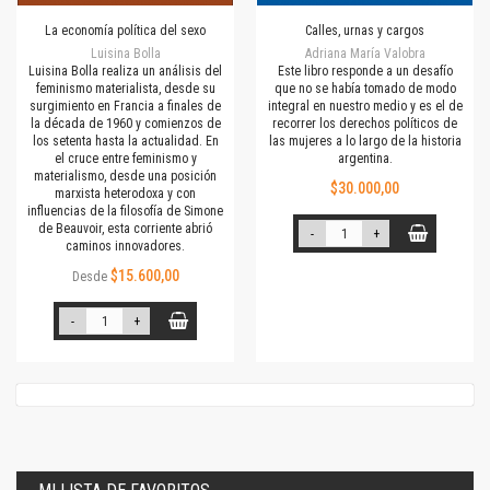
La economía política del sexo
Calles, urnas y cargos
Luisina Bolla
Adriana María Valobra
Luisina Bolla realiza un análisis del
Este libro responde a un desafío
feminismo materialista, desde su
que no se había tomado de modo
surgimiento en Francia a finales de
integral en nuestro medio y es el de
la década de 1960 y comienzos de
recorrer los derechos políticos de
los setenta hasta la actualidad. En
las mujeres a lo largo de la historia
el cruce entre feminismo y
argentina.
materialismo, desde una posición
$30.000,00
marxista heterodoxa y con
influencias de la filosofía de Simone
de Beauvoir, esta corriente abrió
-
+
caminos innovadores.
$15.600,00
Desde
-
+