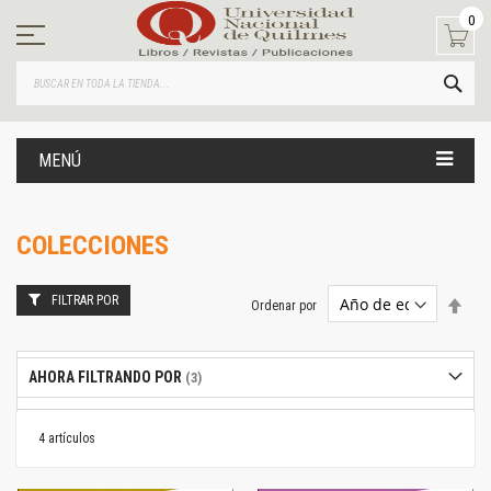
Ir
0
al
contenido
BUS
MENÚ
COLECCIONES
FILTRAR POR
Estab
Ordenar por
dire
desc
AHORA FILTRANDO POR
4
artículos