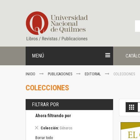
Ir
al
contenido
MENÚ
CATÁL
INICIO
PUBLICACIONES
EDITORIAL
COLECCIONES
COLECCIONES
FILTRAR POR
V
Gril
c
Ahora filtrando por
Eliminar
Colección
Géneros
este
artículo
Borrar todo