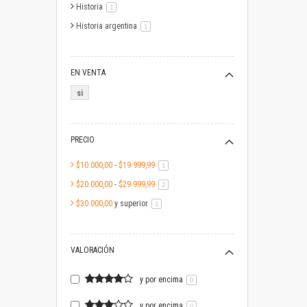
Historia
artículo
1
Historia argentina
artículo
1
EN VENTA
si
PRECIO
$10.000,00
-
$19.999,99
artículo
1
$20.000,00
-
$29.999,99
artículo
2
$30.000,00
y superior
artículo
1
VALORACIÓN
y por encima
0
y por encima
0