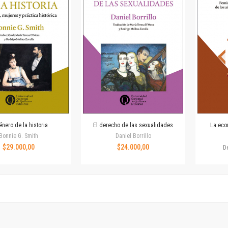
Horizontes en las artes
La ideología argentina y latinoamericana
Las ciudades y las ideas
Serie Nuevas aproximaciones
Serie Clásicos latinoamericanos
Medios&redes
Música y ciencia
Serie Arte sonoro
Nuevos enfoques en ciencia y tecnología
Sociedad-tecnología-ciencia
énero de la historia
El derecho de las sexualidades
La eco
Serie digital
Bonnie G. Smith
Daniel Borrillo
Territorio y acumulación: conflictividades y alternativas
$29.000,00
$24.000,00
D
Textos y lecturas en ciencias sociales
Serie Punto de encuentros
Publicaciones periódicas
Prismas
Redes
Revista de Ciencias Sociales. Primera época