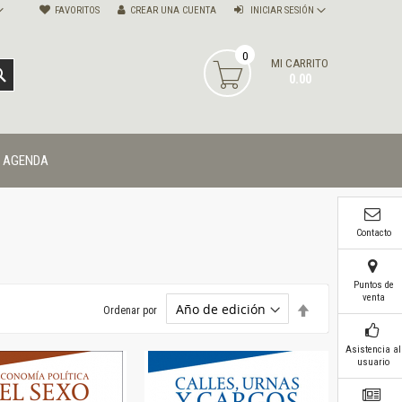
FAVORITOS
CREAR UNA CUENTA
INICIAR SESIÓN
0
MI CARRITO
BUSCAR
0.00
AGENDA
Contacto
Puntos de
venta
Establecer
Ordenar por
dirección
descendente
Asistencia al
usuario