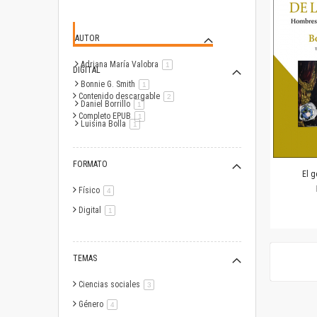
AUTOR
Adriana María Valobra
artículo
1
DIGITAL
Bonnie G. Smith
artículo
1
Contenido descargable
artículo
2
Daniel Borrillo
artículo
1
Completo EPUB
artículo
1
Luisina Bolla
artículo
1
FORMATO
El g
Físico
artículo
4
Digital
artículo
1
TEMAS
Ciencias sociales
artículo
3
Género
artículo
4