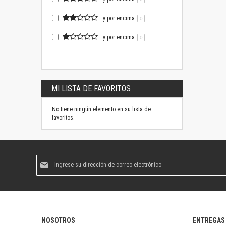
y por encima
0
y por encima
0
MI LISTA DE FAVORITOS
No tiene ningún elemento en su lista de
favoritos.
Suscríbase
al
boletín
informativo:
NOSOTROS
ENTREGAS