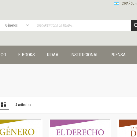
ESPAÑOL
Géneros
TODAS
Publicaciones
OGO
E-BOOKS
RIDAA
INSTITUCIONAL
PRENSA
Editorial
Colecciones
Administración y economía
Coedición UNQ / Clacso
Coedición UNQ / UNC
Comunicación y cultura
Crímenes y violencias
er
la
Lista
4
artículos
omo
Cuadernos universitarios
Derechos humanos
Ediciones especiales
Géneros