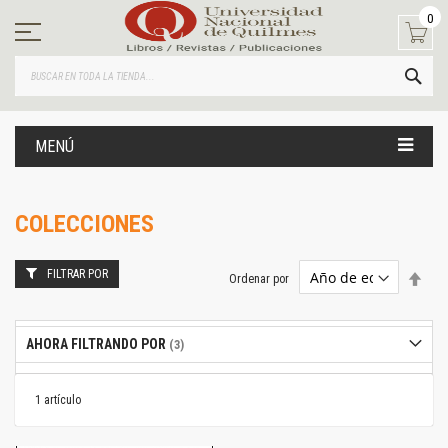
Ir
0
al
contenido
BUS
MENÚ
COLECCIONES
FILTRAR POR
Estab
Ordenar por
dire
desc
AHORA FILTRANDO POR
1
artículo