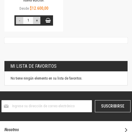
nueva edición.
$12.600,00
Desde
-
+
MI LISTA DE FAVORITOS
No tiene ningún elemento en su lista de favoritos.
Suscríbase
SUSCRIBIRSE
al
boletín
informativo:
Nosotros