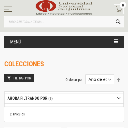
Ir
0
al
contenido
BUS
MENÚ
COLECCIONES
FILTRAR POR
Estab
Ordenar por
dire
desc
AHORA FILTRANDO POR
2
artículos