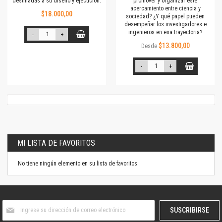
destinadas a su diseño y ejecución.
promover y organizar este
acercamiento entre ciencia y
$18.000,00
sociedad? ¿Y qué papel pueden
desempeñar los investigadores e
ingenieros en esa trayectoria?
-
+
$13.800,00
Desde
-
+
MI LISTA DE FAVORITOS
No tiene ningún elemento en su lista de favoritos.
Suscríbase
SUSCRIBIRSE
al
boletín