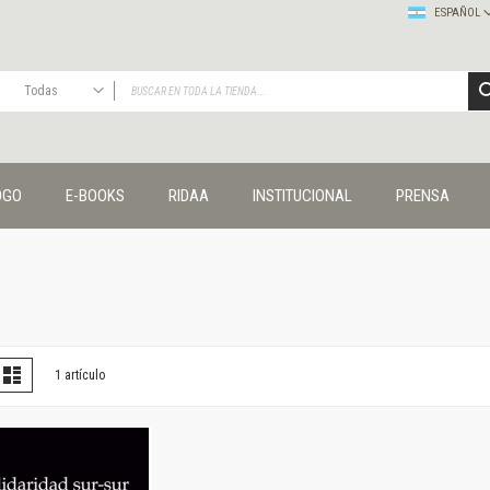
ESPAÑOL
Todas
TODAS
Publicaciones
OGO
E-BOOKS
RIDAA
INSTITUCIONAL
PRENSA
Editorial
Colecciones
Administración y economía
Coedición UNQ / Clacso
Coedición UNQ / UNC
Comunicación y cultura
Crímenes y violencias
er
la
Lista
1
artículo
omo
Cuadernos universitarios
Derechos humanos
Ediciones especiales
Géneros