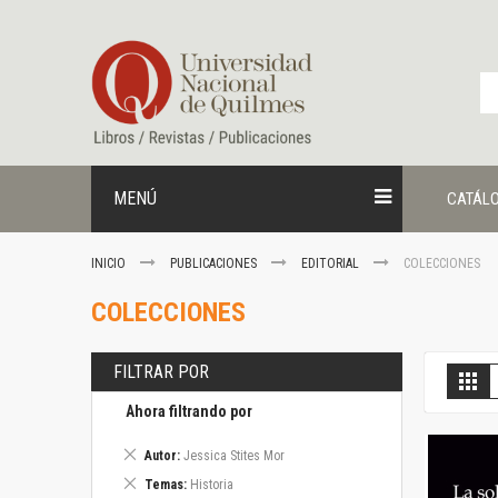
Ir
al
contenido
MENÚ
CATÁL
INICIO
PUBLICACIONES
EDITORIAL
COLECCIONES
COLECCIONES
FILTRAR POR
V
Gril
c
Ahora filtrando por
Eliminar
Autor
Jessica Stites Mor
este
Eliminar
Temas
Historia
artículo