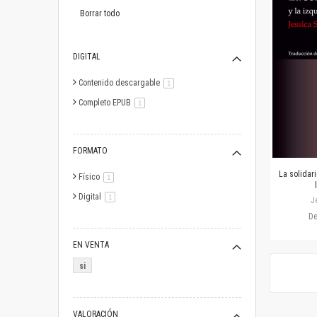
este
artículo
Borrar todo
DIGITAL
Contenido descargable
artículo
1
Completo EPUB
artículo
1
FORMATO
La solidari
Físico
artículo
1
Digital
artículo
1
J
D
EN VENTA
si
VALORACIÓN