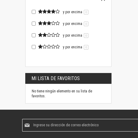
y por encima
0
y por encima
0
y por encima
0
y por encima
0
MI LISTA DE FAVORITOS
No tiene ningún elemento en su lista de
favoritos.
Suscríbase
al
boletín
informativo: