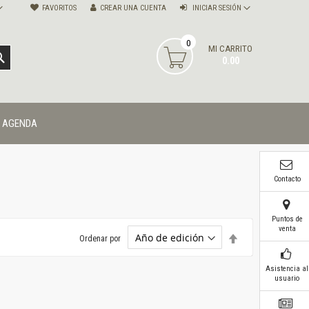
FAVORITOS
CREAR UNA CUENTA
INICIAR SESIÓN
0
MI CARRITO
BUSCAR
0.00
AGENDA
Contacto
Puntos de
venta
Establecer
Ordenar por
dirección
descendente
Asistencia al
usuario