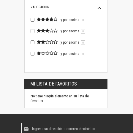
VALORACIÓN
y por encima
0
y por encima
0
y por encima
0
y por encima
0
MI LISTA DE FAVORITOS
No tiene ningún elemento en su lista de
favoritos.
Suscríbase
al