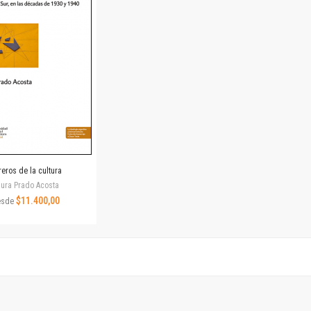
Horizontes en las artes
La ideología argentina y latinoamericana
Las ciudades y las ideas
Serie Nuevas aproximaciones
Serie Clásicos latinoamericanos
Medios&redes
Música y ciencia
Serie Arte sonoro
Nuevos enfoques en ciencia y tecnología
Sociedad-tecnología-ciencia
eros de la cultura
Serie digital
ura Prado Acosta
Territorio y acumulación: conflictividades y alternativas
$11.400,00
esde
Textos y lecturas en ciencias sociales
Serie Punto de encuentros
Publicaciones periódicas
Prismas
Redes
Revista de Ciencias Sociales. Primera época