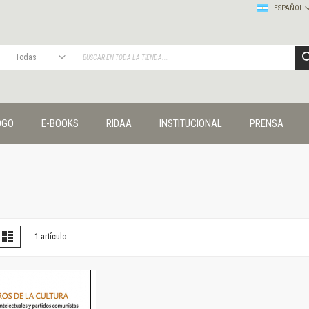
ESPAÑOL
Todas
TODAS
Publicaciones
OGO
E-BOOKS
RIDAA
INSTITUCIONAL
PRENSA
Editorial
Colecciones
Administración y economía
Coedición UNQ / Clacso
Coedición UNQ / UNC
Comunicación y cultura
Crímenes y violencias
er
la
Lista
1
artículo
omo
Cuadernos universitarios
Derechos humanos
Ediciones especiales
Géneros