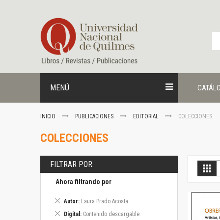
Ir
al
contenido
MENÚ
CATÁL
INICIO
PUBLICACIONES
EDITORIAL
COLECCIONES
COLECCIONES
FILTRAR POR
V
Gril
c
Ahora filtrando por
Eliminar
Autor
Laura Prado Acosta
este
Eliminar
Digital
Contenido descargable
artículo