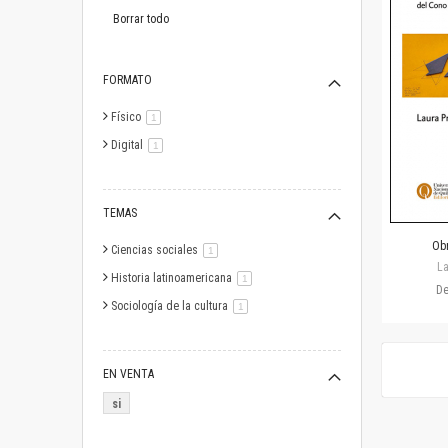
este
artículo
Borrar todo
FORMATO
Físico
artículo
1
Digital
artículo
1
TEMAS
Obr
Ciencias sociales
artículo
1
La
Historia latinoamericana
artículo
1
D
Sociología de la cultura
artículo
1
EN VENTA
si