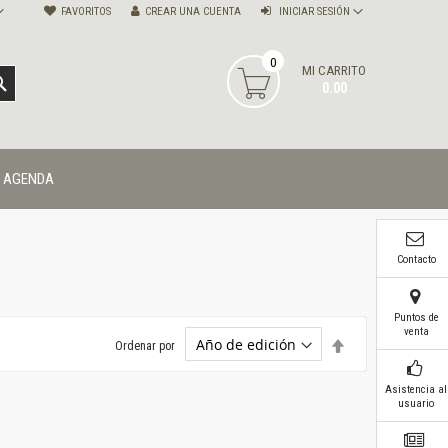
FAVORITOS
CREAR UNA CUENTA
INICIAR SESIÓN
0
MI CARRITO
BUSCAR
0.00
AGENDA
Contacto
Puntos de
venta
Establecer
Ordenar por
dirección
descendente
Asistencia al
usuario