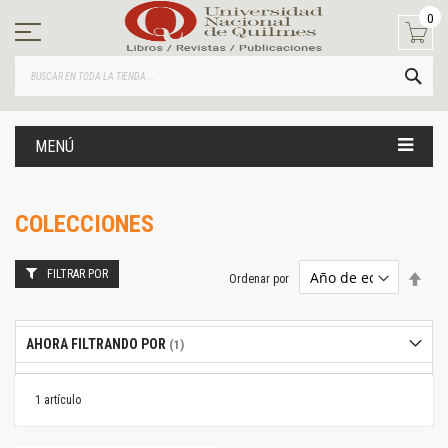
Ir
0
al
contenido
BUS
MENÚ
COLECCIONES
FILTRAR POR
Estab
Ordenar por
dire
desc
AHORA FILTRANDO POR
1
artículo