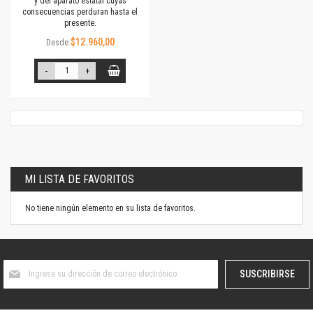
y del aparato estatal cuyas
consecuencias perduran hasta el
presente.
$12.960,00
Desde
-
+
MI LISTA DE FAVORITOS
No tiene ningún elemento en su lista de favoritos.
Suscríbase
SUSCRIBIRSE
al
boletín
informativo: