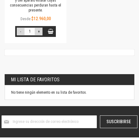
y del aparato estatal cuyas
consecuencias perduran hasta el
presente.
$12.960,00
Desde
-
+
MI LISTA DE FAVORITOS
No tiene ningún elemento en su lista de favoritos.
Suscríbase
SUSCRIBIRSE
al
boletín
informativo: