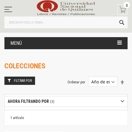
Ir
0
al
contenido
BUS
MENÚ
COLECCIONES
FILTRAR POR
Estab
Ordenar por
dire
desc
AHORA FILTRANDO POR
1
artículo