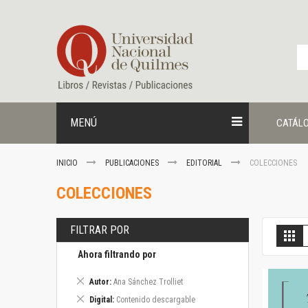
Ir
al
contenido
MENÚ
CATÁL
INICIO
PUBLICACIONES
EDITORIAL
COLECCIONES
COLECCIONES
FILTRAR POR
V
Gril
c
Ahora filtrando por
Eliminar
Autor
Ana Sánchez Trolliet
este
Eliminar
Digital
Contenido descargable
artículo