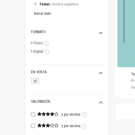
este
Eliminar
Temas
Historia argentina
artículo
este
artículo
Borrar todo
FORMATO
Físico
artículo
1
Digital
artículo
1
EN VENTA
Te
An
si
D
VALORACIÓN
y por encima
0
y por encima
0