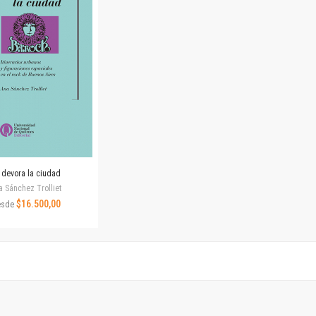
Horizontes en las artes
La ideología argentina y latinoamericana
Las ciudades y las ideas
Serie Nuevas aproximaciones
Serie Clásicos latinoamericanos
Medios&redes
Música y ciencia
Serie Arte sonoro
Nuevos enfoques en ciencia y tecnología
Sociedad-tecnología-ciencia
 devora la ciudad
Serie digital
a Sánchez Trolliet
Territorio y acumulación: conflictividades y alternativas
$16.500,00
esde
Textos y lecturas en ciencias sociales
Serie Punto de encuentros
Publicaciones periódicas
Prismas
Redes
Revista de Ciencias Sociales. Primera época