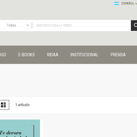
ESPAÑOL
Todas
TODAS
Publicaciones
OGO
E-BOOKS
RIDAA
INSTITUCIONAL
PRENSA
Editorial
Colecciones
Administración y economía
Coedición UNQ / Clacso
Coedición UNQ / UNC
Comunicación y cultura
Crímenes y violencias
er
la
Lista
1
artículo
omo
Cuadernos universitarios
Derechos humanos
Ediciones especiales
Géneros