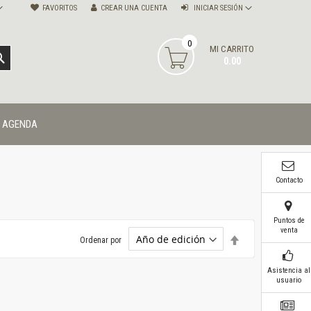
FAVORITOS
CREAR UNA CUENTA
INICIAR SESIÓN
0
MI CARRITO
BUSCAR
0.00
AGENDA
Contacto
Puntos de
venta
Establecer
Ordenar por
dirección
descendente
Asistencia al
usuario