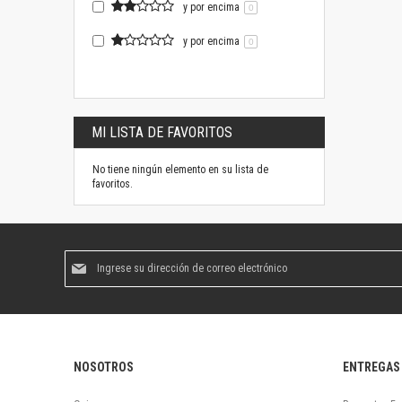
y por encima
0
y por encima
0
MI LISTA DE FAVORITOS
No tiene ningún elemento en su lista de
favoritos.
Suscríbase
al
boletín
informativo:
NOSOTROS
ENTREGAS