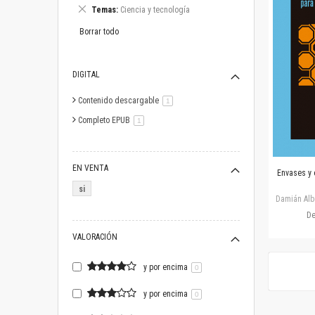
este
Eliminar
Temas
Ciencia y tecnología
artículo
este
artículo
Borrar todo
DIGITAL
Contenido descargable
artículo
1
Completo EPUB
artículo
1
EN VENTA
Envases y 
si
Damián Alb
D
VALORACIÓN
y por encima
0
y por encima
0