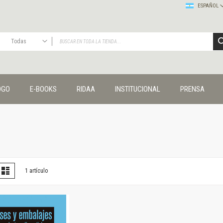
ESPAÑOL
Todas
TODAS
Publicaciones
OGO
E-BOOKS
RIDAA
INSTITUCIONAL
PRENSA
Editorial
Colecciones
Administración y economía
Coedición UNQ / Clacso
Coedición UNQ / UNC
Comunicación y cultura
Crímenes y violencias
er
la
Lista
1
artículo
omo
Cuadernos universitarios
Derechos humanos
Ediciones especiales
Géneros