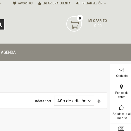
FAVORITOS
CREAR UNA CUENTA
INICIAR SESIÓN
0
MI CARRITO
BUSCAR
0.00
AGENDA
Contacto
Puntos de
venta
Establecer
Ordenar por
dirección
descendente
Asistencia al
usuario