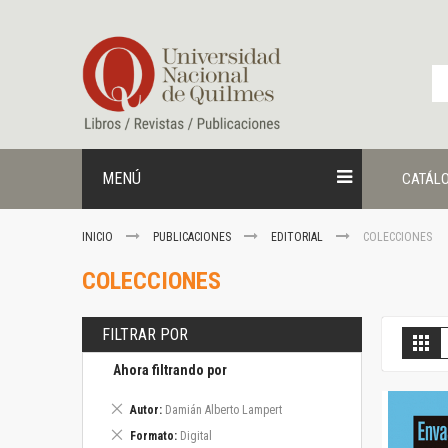
Ir
al
contenido
MENÚ
CATÁL
INICIO
PUBLICACIONES
EDITORIAL
COLECCIONES
COLECCIONES
FILTRAR POR
V
Gril
c
Ahora filtrando por
Eliminar
Autor
Damián Alberto Lampert
este
Eliminar
Formato
Digital
artículo