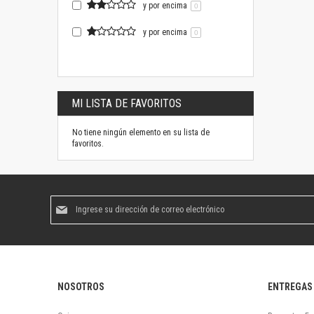
y por encima
0
y por encima
0
MI LISTA DE FAVORITOS
No tiene ningún elemento en su lista de
favoritos.
Suscríbase
al
boletín
informativo:
NOSOTROS
ENTREGAS