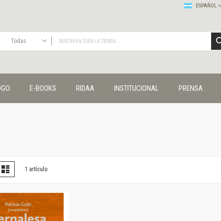
ESPAÑOL
Todas
TODAS
Publicaciones
OGO
E-BOOKS
RIDAA
INSTITUCIONAL
PRENSA
Editorial
Colecciones
Administración y economía
Coedición UNQ / Clacso
Coedición UNQ / UNC
Comunicación y cultura
Crímenes y violencias
er
la
Lista
1
artículo
omo
Cuadernos universitarios
Derechos humanos
Ediciones especiales
Géneros