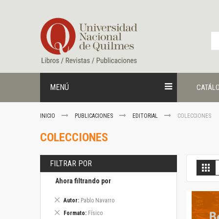
Ir
al
contenido
MENÚ
CATÁL
INICIO
PUBLICACIONES
EDITORIAL
COLECCIONES
COLECCIONES
FILTRAR POR
V
Gril
c
Ahora filtrando por
Eliminar
Autor
Pablo Navarro
este
Eliminar
Formato
Físico
artículo