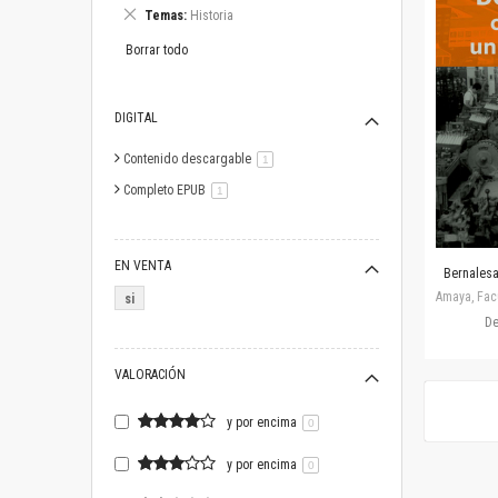
este
Eliminar
Temas
Historia
artículo
este
artículo
Borrar todo
DIGITAL
Contenido descargable
artículo
1
Completo EPUB
artículo
1
EN VENTA
Bernalesa,
Amaya, Facu
si
D
VALORACIÓN
y por encima
0
y por encima
0