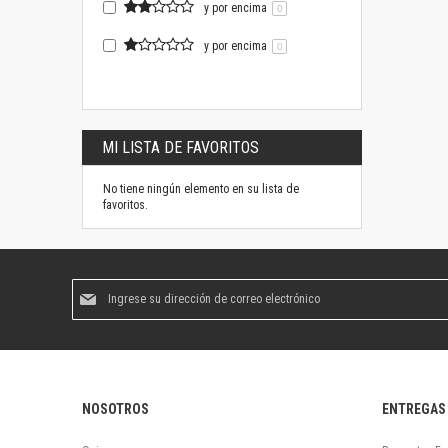
y por encima
0
y por encima
0
MI LISTA DE FAVORITOS
No tiene ningún elemento en su lista de
favoritos.
Suscríbase
al
boletín
informativo:
NOSOTROS
ENTREGAS