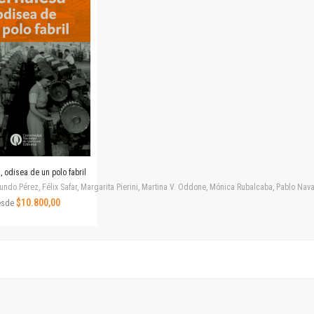
Horizontes en las artes
La ideología argentina y latinoamericana
Las ciudades y las ideas
Serie Nuevas aproximaciones
Serie Clásicos latinoamericanos
Medios&redes
Música y ciencia
Serie Arte sonoro
Nuevos enfoques en ciencia y tecnología
Sociedad-tecnología-ciencia
 odisea de un polo fabril
Serie digital
ndo Pérez, Félix Safar, Margarita Pierini, Martina V. Oddone, Mónica Rubalcaba, Pablo Navar
Territorio y acumulación: conflictividades y alternativas
$10.800,00
esde
Textos y lecturas en ciencias sociales
Serie Punto de encuentros
Publicaciones periódicas
Prismas
Redes
Revista de Ciencias Sociales. Primera época