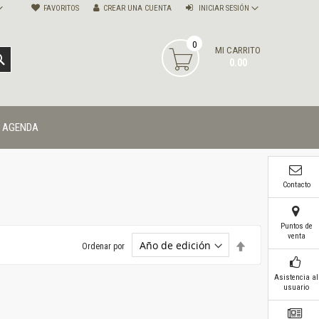
FAVORITOS
CREAR UNA CUENTA
INICIAR SESIÓN
0
MI CARRITO
BUSCAR
0.00
AGENDA
Contacto
Puntos de
venta
Establecer
Ordenar por
dirección
descendente
Asistencia al
usuario