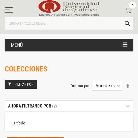
Ir
0
al
contenido
BUS
MENÚ
COLECCIONES
FILTRAR POR
Estab
Ordenar por
dire
desc
AHORA FILTRANDO POR
1
artículo