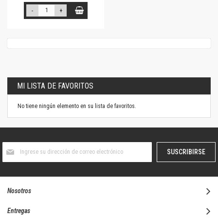
-
+
MI LISTA DE FAVORITOS
No tiene ningún elemento en su lista de favoritos.
Suscríbase
SUSCRIBIRSE
al
boletín
informativo:
Nosotros
Entregas