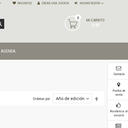
FAVORITOS
CREAR UNA CUENTA
INICIAR SESIÓN
0
MI CARRITO
BUSCAR
0.00
AGENDA
Contacto
Puntos de
venta
Establecer
Ordenar por
dirección
descendente
Asistencia al
usuario