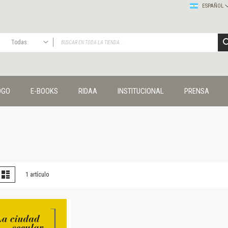
ESPAÑOL
Todas
TODAS
Publicaciones
OGO
E-BOOKS
RIDAA
INSTITUCIONAL
PRENSA
Editorial
Colecciones
Administración y economía
Coedición UNQ / Clacso
Coedición UNQ / UNC
Comunicación y cultura
Crímenes y violencias
er
la
Lista
1
artículo
omo
Cuadernos universitarios
Derechos humanos
Ediciones especiales
Géneros