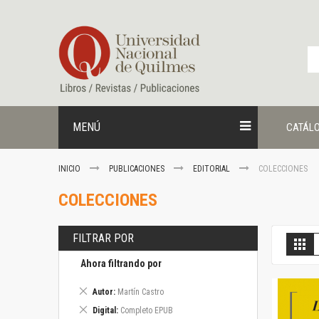
Ir
al
contenido
MENÚ
CATÁL
INICIO
PUBLICACIONES
EDITORIAL
COLECCIONES
COLECCIONES
FILTRAR POR
V
Gril
c
Ahora filtrando por
Eliminar
Autor
Martín Castro
este
Eliminar
Digital
Completo EPUB
artículo