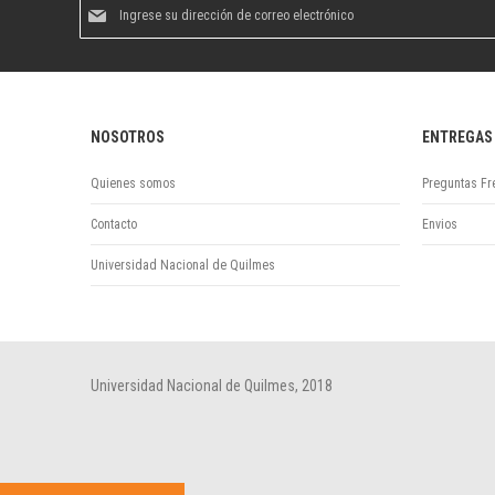
Suscríbase
al
boletín
informativo:
NOSOTROS
ENTREGAS
Quienes somos
Preguntas Fr
Contacto
Envios
Universidad Nacional de Quilmes
Universidad Nacional de Quilmes, 2018