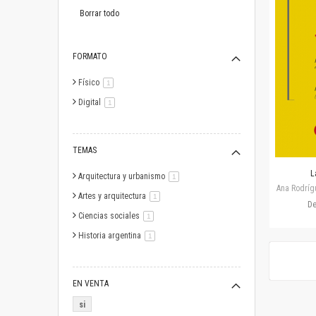
este
artículo
Borrar todo
FORMATO
Físico
artículo
1
Digital
artículo
1
TEMAS
L
Arquitectura y urbanismo
artículo
1
Ana Rodríg
Artes y arquitectura
artículo
1
D
Ciencias sociales
artículo
1
Historia argentina
artículo
1
EN VENTA
si