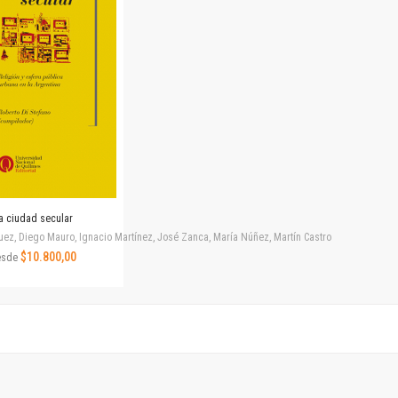
Horizontes en las artes
La ideología argentina y latinoamericana
Las ciudades y las ideas
Serie Nuevas aproximaciones
Serie Clásicos latinoamericanos
Medios&redes
Música y ciencia
Serie Arte sonoro
Nuevos enfoques en ciencia y tecnología
Sociedad-tecnología-ciencia
a ciudad secular
Serie digital
uez, Diego Mauro, Ignacio Martínez, José Zanca, María Núñez, Martín Castro
Territorio y acumulación: conflictividades y alternativas
$10.800,00
esde
Textos y lecturas en ciencias sociales
Serie Punto de encuentros
Publicaciones periódicas
Prismas
Redes
Revista de Ciencias Sociales. Primera época