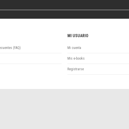
Colecciones
Ideas de Educación Virtual
Unidad de Publicaciones del Departamento de Economía y Administración
Colecciones
Otros títulos
MI USUARIO
Economía y Gestión
Economía y Sociedad
ecuentes (FAQ)
Mi cuenta
Series
Mis e-books
Investigación
Unidad de Publicaciones del Departamento de Ciencias Sociales
Registrarse
Series
Encuentros
Investigación
Tesis Grado
Tesis Posgrado
Cursos
Experiencias
Escuela de Artes