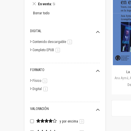
este
Eliminar
En venta
Si
artículo
este
artículo
Borrar todo
DIGITAL
Contenido descargable
artículo
1
Completo EPUB
artículo
1
FORMATO
La 
Ana Aymá, A
Físico
artículo
1
D
Digital
artículo
1
VALORACIÓN
y por encima
0