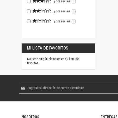
y por encima
0
y por encima
0
y por encima
0
MI LISTA DE FAVORITOS
No tiene ningún elemento en su lista de
favoritos.
Suscríbase
al
boletín
informativo:
NOSOTROS
ENTREGAS