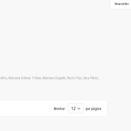
Newsletter
frio, Mariana Gómez Triben, Mariano Dagatti, Rocío Flax, Sara Pérez
Mostrar
por página