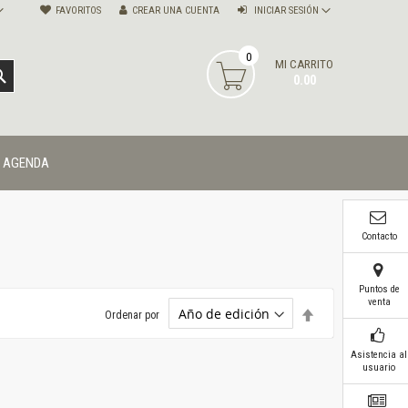
FAVORITOS
CREAR UNA CUENTA
INICIAR SESIÓN
0
MI CARRITO
BUSCAR
0.00
AGENDA
Contacto
Puntos de
venta
Establecer
Ordenar por
dirección
descendente
Asistencia al
usuario