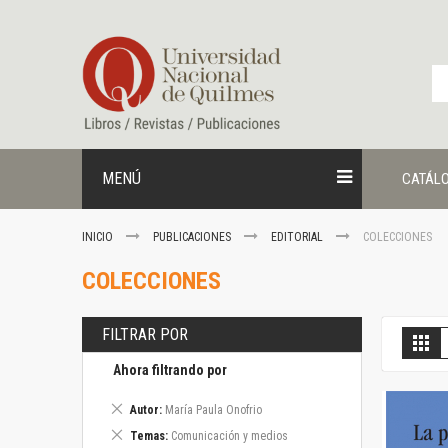
Ir
al
contenido
MENÚ
CATÁL
INICIO
PUBLICACIONES
EDITORIAL
COLECCIONES
COLECCIONES
FILTRAR POR
V
Gril
c
Ahora filtrando por
Eliminar
Autor
María Paula Onofrio
este
Eliminar
Temas
Comunicación y medios
artículo