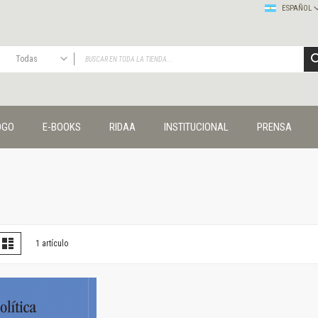
ESPAÑOL
Todas
TODAS
Publicaciones
OGO
E-BOOKS
RIDAA
INSTITUCIONAL
PRENSA
Editorial
Colecciones
Administración y economía
Coedición UNQ / Clacso
Coedición UNQ / UNC
Comunicación y cultura
Crímenes y violencias
er
la
Lista
1
artículo
omo
Cuadernos universitarios
Derechos humanos
Ediciones especiales
Géneros