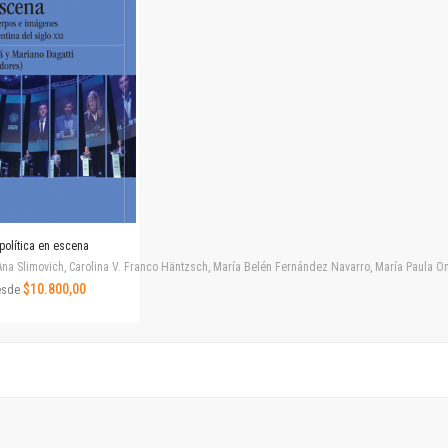
Horizontes en las artes
La ideología argentina y latinoamericana
Las ciudades y las ideas
Serie Nuevas aproximaciones
Serie Clásicos latinoamericanos
Medios&redes
Música y ciencia
Serie Arte sonoro
Nuevos enfoques en ciencia y tecnología
Sociedad-tecnología-ciencia
política en escena
Serie digital
na Slimovich, Carolina V. Franco Häntzsch, María Belén Fernández Navarro, María Paula Ono
Territorio y acumulación: conflictividades y alternativas
$10.800,00
esde
Textos y lecturas en ciencias sociales
Serie Punto de encuentros
Publicaciones periódicas
Prismas
Redes
Revista de Ciencias Sociales. Primera época