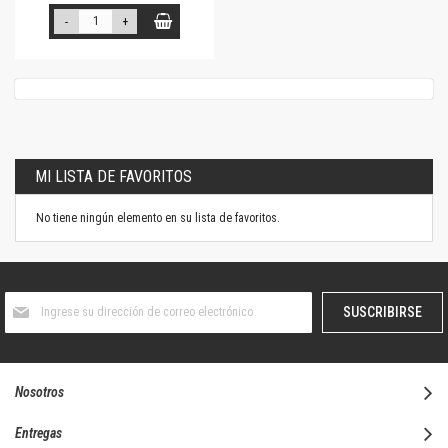
-
+
MI LISTA DE FAVORITOS
No tiene ningún elemento en su lista de favoritos.
Suscríbase
SUSCRIBIRSE
al
boletín
informativo:
Nosotros
Entregas