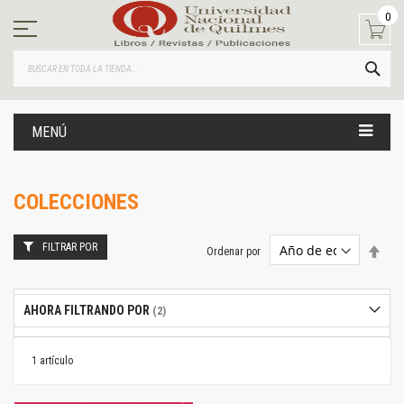
Ir
0
al
contenido
BUS
MENÚ
COLECCIONES
FILTRAR POR
Estab
Ordenar por
dire
desc
AHORA FILTRANDO POR
1
artículo