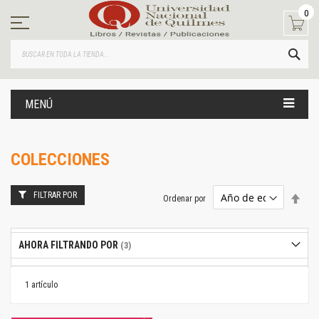
Ir
0
al
contenido
BUS
MENÚ
COLECCIONES
FILTRAR POR
Estab
Ordenar por
dire
desc
AHORA FILTRANDO POR
1
artículo