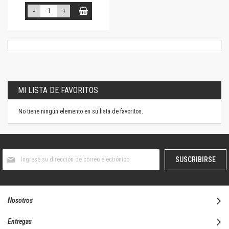
-
+
MI LISTA DE FAVORITOS
No tiene ningún elemento en su lista de favoritos.
Suscríbase
SUSCRIBIRSE
al
boletín
informativo:
Nosotros
Entregas