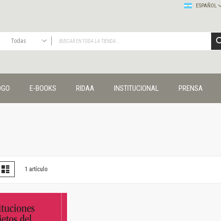
ESPAÑOL
Todas
TODAS
Publicaciones
OGO
E-BOOKS
RIDAA
INSTITUCIONAL
PRENSA
Editorial
Colecciones
Administración y economía
Coedición UNQ / Clacso
Coedición UNQ / UNC
Comunicación y cultura
Crímenes y violencias
er
la
Lista
1
artículo
omo
Cuadernos universitarios
Derechos humanos
Ediciones especiales
Géneros