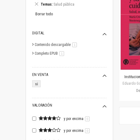
este
Eliminar
Temas
Salud pública
artículo
este
artículo
Borrar todo
DIGITAL
Contenido descargable
artículo
1
Completo EPUB
artículo
1
EN VENTA
Institucio
Eduardo Gos
si
D
VALORACIÓN
y por encima
0
y por encima
0