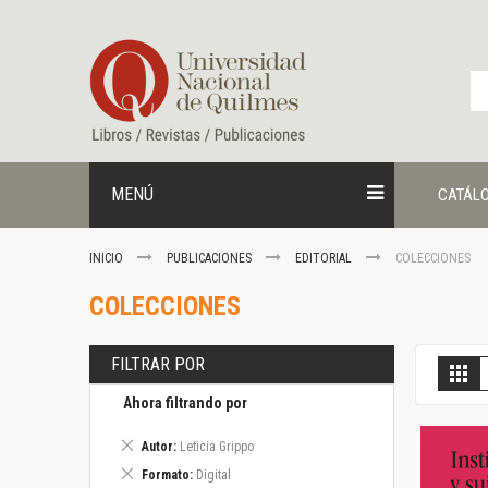
Ir
al
contenido
MENÚ
CATÁL
INICIO
PUBLICACIONES
EDITORIAL
COLECCIONES
COLECCIONES
FILTRAR POR
V
Gril
c
Ahora filtrando por
Eliminar
Autor
Leticia Grippo
este
Eliminar
Formato
Digital
artículo