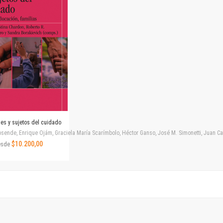
Horizontes en las artes
La ideología argentina y latinoamericana
Las ciudades y las ideas
Serie Nuevas aproximaciones
Serie Clásicos latinoamericanos
Medios&redes
Música y ciencia
Serie Arte sonoro
Nuevos enfoques en ciencia y tecnología
Sociedad-tecnología-ciencia
nes y sujetos del cuidado
Serie digital
ende, Enrique Ojám, Graciela María Scarímbolo, Héctor Ganso, José M. Simonetti, Juan Carlos
Territorio y acumulación: conflictividades y alternativas
$10.200,00
esde
Textos y lecturas en ciencias sociales
Serie Punto de encuentros
Publicaciones periódicas
Prismas
Redes
Revista de Ciencias Sociales. Primera época