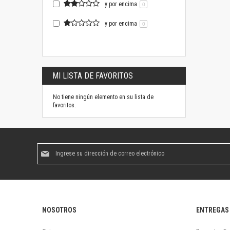
y por encima
0
y por encima
0
MI LISTA DE FAVORITOS
No tiene ningún elemento en su lista de
favoritos.
Suscríbase
al
boletín
informativo:
NOSOTROS
ENTREGAS