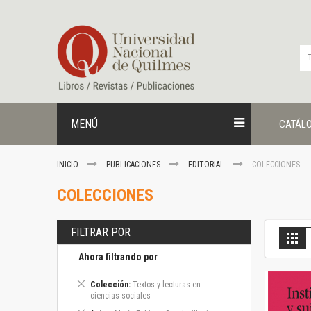
Ir
al
contenido
MENÚ
CATÁL
INICIO
PUBLICACIONES
EDITORIAL
COLECCIONES
COLECCIONES
FILTRAR POR
V
Gril
c
Ahora filtrando por
Eliminar
Colección
Textos y lecturas en
este
ciencias sociales
artículo