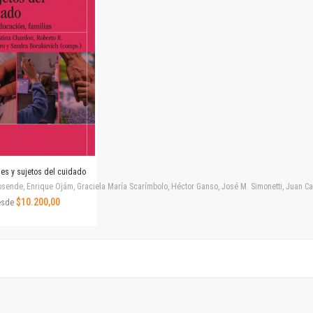
Horizontes en las artes
La ideología argentina y latinoamericana
Las ciudades y las ideas
Serie Nuevas aproximaciones
Serie Clásicos latinoamericanos
Medios&redes
Música y ciencia
Serie Arte sonoro
Nuevos enfoques en ciencia y tecnología
Sociedad-tecnología-ciencia
nes y sujetos del cuidado
Serie digital
ende, Enrique Ojám, Graciela María Scarímbolo, Héctor Ganso, José M. Simonetti, Juan Carlos
Territorio y acumulación: conflictividades y alternativas
$10.200,00
esde
Textos y lecturas en ciencias sociales
Serie Punto de encuentros
Publicaciones periódicas
Prismas
Redes
Revista de Ciencias Sociales. Primera época