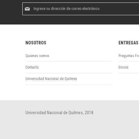
Suscríbase
al
boletín
informativo:
NOSOTROS
ENTREGAS
Quienes somos
Preguntas Fr
Contacto
Envios
Universidad Nacional de Quilmes
Universidad Nacional de Quilmes, 2018