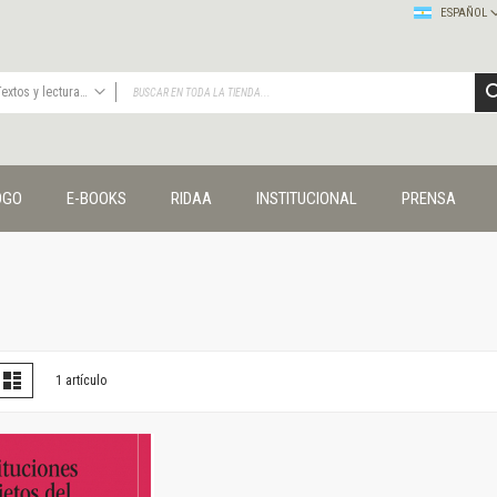
ESPAÑOL
Textos y lecturas en ciencias sociales
TODAS
Publicaciones
OGO
E-BOOKS
RIDAA
INSTITUCIONAL
PRENSA
Editorial
Colecciones
Administración y economía
Coedición UNQ / Clacso
Coedición UNQ / UNC
Comunicación y cultura
Crímenes y violencias
er
la
Lista
1
artículo
omo
Cuadernos universitarios
Derechos humanos
Ediciones especiales
Géneros