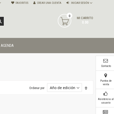
FAVORITOS
CREAR UNA CUENTA
INICIAR SESIÓN
0
MI CARRITO
BUSCAR
0.00
AGENDA
Contacto
Puntos de
venta
Establecer
Ordenar por
dirección
descendente
Asistencia al
usuario