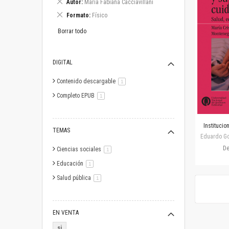
Eliminar
Autor
María Fabiana Cacciavillani
este
Eliminar
Formato
Físico
artículo
este
artículo
Borrar todo
DIGITAL
Contenido descargable
artículo
1
Completo EPUB
artículo
1
Institucio
TEMAS
Eduardo Gos
D
Ciencias sociales
artículo
1
Educación
artículo
1
Salud pública
artículo
1
EN VENTA
si