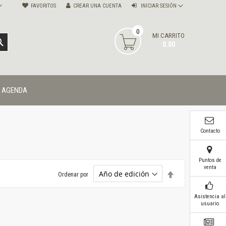
FAVORITOS
CREAR UNA CUENTA
INICIAR SESIÓN
0
MI CARRITO
BUSCAR
0.00
AGENDA
Contacto
Puntos de
venta
Establecer
Ordenar por
dirección
descendente
Asistencia al
usuario