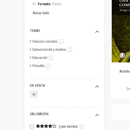
este
Eliminar
Formato
Físico
artículo
este
artículo
Borrar todo
TEMAS
Ciencias sociales
artículo
1
Comunicación y medios
artículo
1
Educación
artículo
1
Filosofía
artículo
1
Ariadna
EN VENTA
D
si
VALORACIÓN
y por encima
0