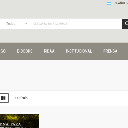
ESPAÑOL
Todas
TODAS
Publicaciones
OGO
E-BOOKS
RIDAA
INSTITUCIONAL
PRENSA
Editorial
Colecciones
Administración y economía
Coedición UNQ / Clacso
Coedición UNQ / UNC
Comunicación y cultura
Crímenes y violencias
er
la
Lista
1
artículo
omo
Cuadernos universitarios
Derechos humanos
Ediciones especiales
Géneros