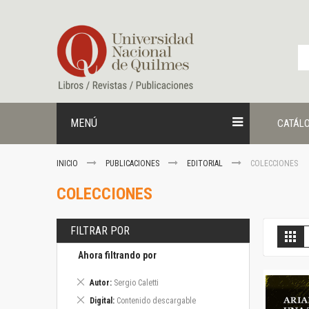
Ir
al
contenido
MENÚ
CATÁL
INICIO
PUBLICACIONES
EDITORIAL
COLECCIONES
COLECCIONES
FILTRAR POR
V
Gril
c
Ahora filtrando por
Eliminar
Autor
Sergio Caletti
este
Eliminar
Digital
Contenido descargable
artículo