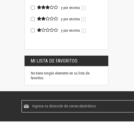
y por encima
0
y por encima
0
y por encima
0
MI LISTA DE FAVORITOS
No tiene ningún elemento en su lista de
favoritos.
Suscríbase
al
boletín
informativo: