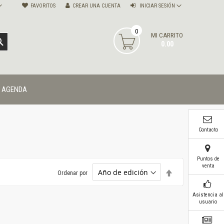
FAVORITOS
CREAR UNA CUENTA
INICIAR SESIÓN
0
MI CARRITO
BUSCAR
0.00
AGENDA
Contacto
Puntos de
venta
Establecer
Ordenar por
dirección
descendente
Asistencia al
usuario