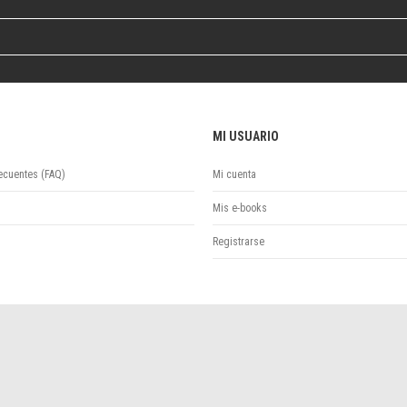
Colecciones
Ideas de Educación Virtual
Unidad de Publicaciones del Departamento de Economía y Administración
Colecciones
Otros títulos
Economía y Gestión
MI USUARIO
Economía y Sociedad
Series
ecuentes (FAQ)
Mi cuenta
Investigación
Mis e-books
Unidad de Publicaciones del Departamento de Ciencias Sociales
Series
Registrarse
Encuentros
Investigación
Tesis Grado
Tesis Posgrado
Cursos
Experiencias
Escuela de Artes