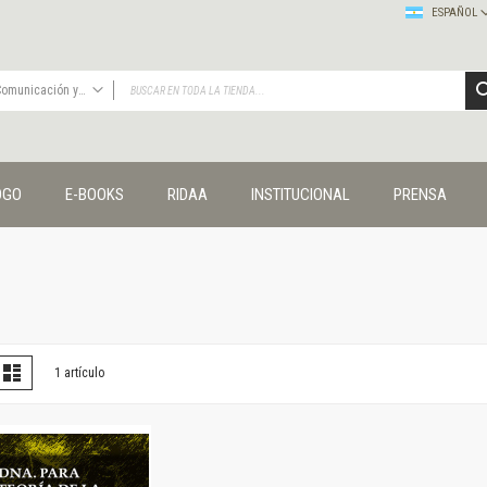
ESPAÑOL
Comunicación y cultura
TODAS
Publicaciones
OGO
E-BOOKS
RIDAA
INSTITUCIONAL
PRENSA
Editorial
Colecciones
Administración y economía
Coedición UNQ / Clacso
Coedición UNQ / UNC
Comunicación y cultura
Crímenes y violencias
er
la
Lista
1
artículo
omo
Cuadernos universitarios
Derechos humanos
Ediciones especiales
Géneros