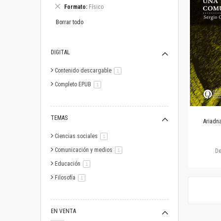
este
Eliminar
Formato
Físico
artículo
este
artículo
Borrar todo
DIGITAL
Contenido descargable
artículo
1
Completo EPUB
artículo
1
TEMAS
Ariadna
Ciencias sociales
artículo
1
Comunicación y medios
artículo
1
D
Educación
artículo
1
Filosofía
artículo
1
EN VENTA