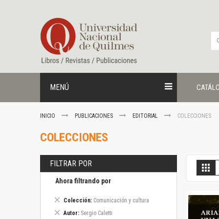
Ir
al
contenido
MENÚ
CATÁL
INICIO
PUBLICACIONES
EDITORIAL
COLECCIONES
COLECCIONES
FILTRAR POR
V
Gril
c
Ahora filtrando por
Eliminar
Colección
Comunicación y cultura
este
Eliminar
Autor
Sergio Caletti
artículo