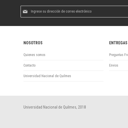
Suscríbase
al
boletín
informativo:
NOSOTROS
ENTREGAS
Quienes somos
Preguntas Fr
Contacto
Envios
Universidad Nacional de Quilmes
Universidad Nacional de Quilmes, 2018