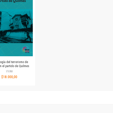
Horizontes en las artes
La ideología argentina y latinoamericana
Las ciudades y las ideas
Serie Nuevas aproximaciones
Serie Clásicos latinoamericanos
Medios&redes
Música y ciencia
Serie Arte sonoro
Nuevos enfoques en ciencia y tecnología
Sociedad-tecnología-ciencia
ogía del terrorismo de
Serie digital
n el partido de Quilmes
Territorio y acumulación: conflictividades y alternativas
VVAA
$18.000,00
Textos y lecturas en ciencias sociales
Serie Punto de encuentros
Publicaciones periódicas
Prismas
Redes
Revista de Ciencias Sociales. Primera época