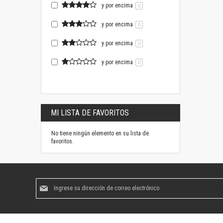
y por encima
0
y por encima
0
y por encima
0
y por encima
0
MI LISTA DE FAVORITOS
No tiene ningún elemento en su lista de
favoritos.
Suscríbase
al
boletín
informativo: