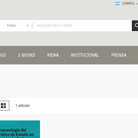
ESPAÑOL
Todas
TODAS
Publicaciones
OGO
E-BOOKS
RIDAA
INSTITUCIONAL
PRENSA
Editorial
Colecciones
Administración y economía
Coedición UNQ / Clacso
Coedición UNQ / UNC
Comunicación y cultura
Crímenes y violencias
er
la
Lista
1
artículo
omo
Cuadernos universitarios
Derechos humanos
Ediciones especiales
Géneros