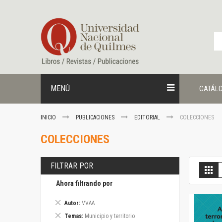
Ir
al
contenido
MENÚ
CATÁL
INICIO
PUBLICACIONES
EDITORIAL
COLECCIONES
COLECCIONES
FILTRAR POR
V
Gril
c
Ahora filtrando por
Eliminar
Autor
VVAA
este
Eliminar
Temas
Municipio y territorio
artículo