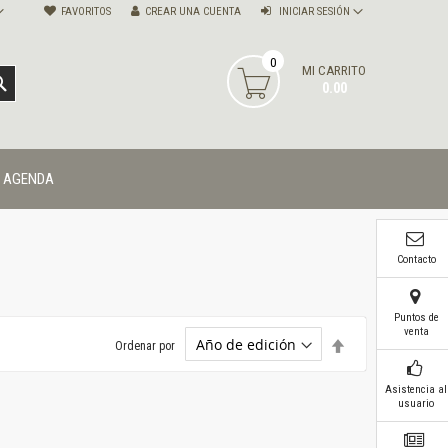
FAVORITOS
CREAR UNA CUENTA
INICIAR SESIÓN
0
MI CARRITO
BUSCAR
0.00
AGENDA
Contacto
Puntos de
venta
Establecer
Ordenar por
dirección
descendente
Asistencia al
usuario