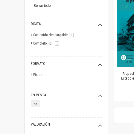
este
artículo
Borrar todo
DIGITAL
Contenido descargable
artículo
1
Completo PDF
artículo
1
FORMATO
Arqueol
Físico
artículo
1
Estado e
EN VENTA
no
VALORACIÓN