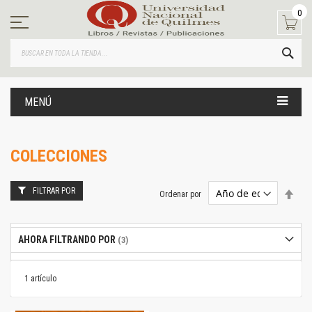
Ir
0
al
contenido
BUS
MENÚ
COLECCIONES
FILTRAR POR
Estab
Ordenar por
dire
desc
AHORA FILTRANDO POR
1
artículo