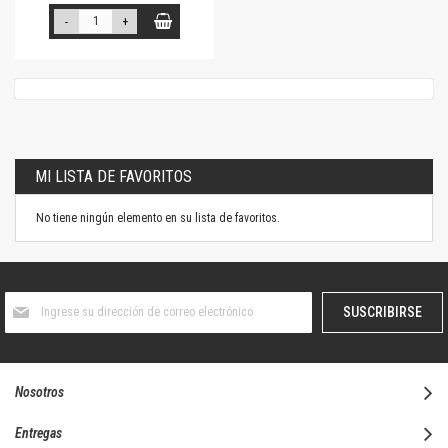
-
+
MI LISTA DE FAVORITOS
No tiene ningún elemento en su lista de favoritos.
Suscríbase
SUSCRIBIRSE
al
boletín
informativo:
Nosotros
Entregas