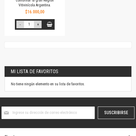
conformar la gran Región
Vitivinícola Argentina.
$16.000,00
-
+
MI LISTA DE FAVORITOS
No tiene ningún elemento en su lista de favoritos.
Suscríbase
SUSCRIBIRSE
al
boletín
informativo: