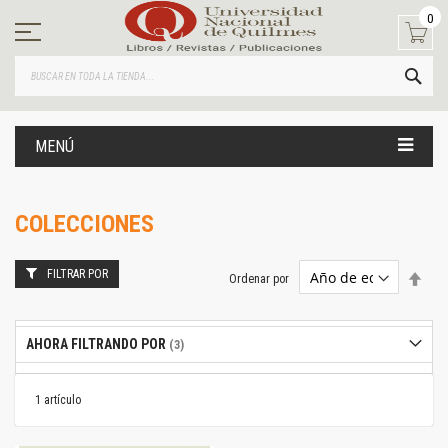
Ir
0
al
contenido
BUS
MENÚ
COLECCIONES
FILTRAR POR
Estab
Ordenar por
dire
desc
AHORA FILTRANDO POR
1
artículo