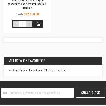
y del aparato estatal cuyas
consecuencias perduran hasta el
presente.
$12.960,00
Desde
-
+
MI LISTA DE FAVORITOS
No tiene ningún elemento en su lista de favoritos.
Suscríbase
SUSCRIBIRSE
al
boletín
informativo: