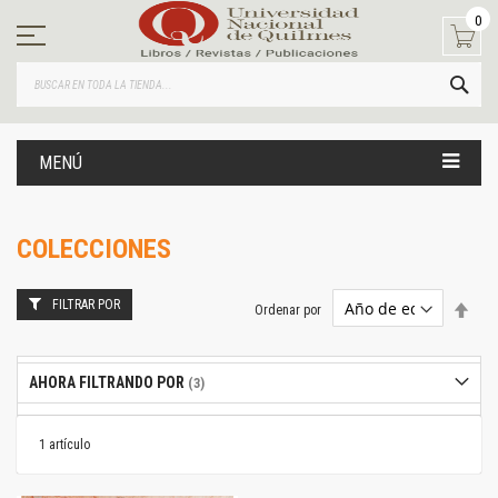
Ir
0
al
contenido
BUS
MENÚ
COLECCIONES
FILTRAR POR
Estab
Ordenar por
dire
desc
AHORA FILTRANDO POR
1
artículo