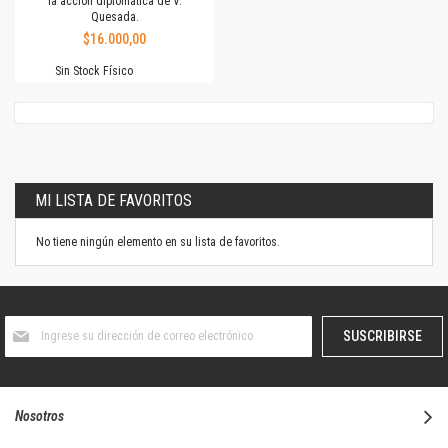
la acción diplomática de V.
Quesada.
$16.000,00
Sin Stock Físico
MI LISTA DE FAVORITOS
No tiene ningún elemento en su lista de favoritos.
Suscríbase
SUSCRIBIRSE
al
boletín
informativo:
Nosotros