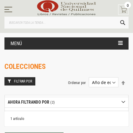
Ir
0
al
contenido
BUS
MENÚ
COLECCIONES
FILTRAR POR
Estab
Ordenar por
dire
desc
AHORA FILTRANDO POR
1
artículo