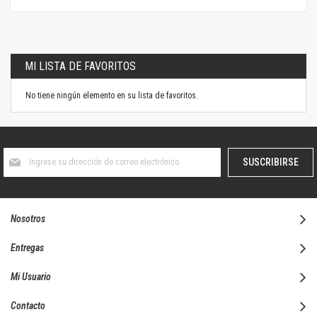
MI LISTA DE FAVORITOS
No tiene ningún elemento en su lista de favoritos.
Suscríbase
SUSCRIBIRSE
al
boletín
informativo:
Nosotros
Entregas
Mi Usuario
Contacto