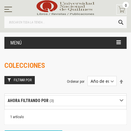
Ir
0
al
contenido
BUS
MENÚ
COLECCIONES
FILTRAR POR
Estab
Ordenar por
dire
desc
AHORA FILTRANDO POR
1
artículo