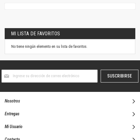
MI LISTA DE FAVORITOS
No tiene ningún elemento en su lista de favoritos.
Suscríbase
SUSCRIBIRSE
al
boletín
informativo:
Nosotros
Entregas
Mi Usuario
Contacto