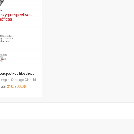
Horizontes en las artes
La ideología argentina y latinoamericana
Las ciudades y las ideas
Serie Nuevas aproximaciones
Serie Clásicos latinoamericanos
Medios&redes
Música y ciencia
Serie Arte sonoro
Nuevos enfoques en ciencia y tecnología
Sociedad-tecnología-ciencia
perspectivas filosóficas
Serie digital
dygan, Santiago Ginnobili
Territorio y acumulación: conflictividades y alternativas
$10.800,00
esde
Textos y lecturas en ciencias sociales
Serie Punto de encuentros
Publicaciones periódicas
Prismas
Redes
Revista de Ciencias Sociales. Primera época