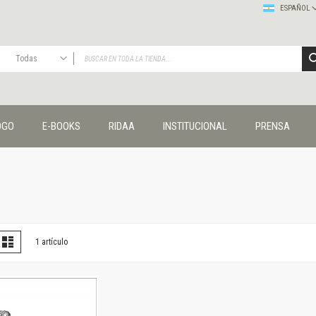
ESPAÑOL
Todas
TODAS
Publicaciones
OGO
E-BOOKS
RIDAA
INSTITUCIONAL
PRENSA
Editorial
Colecciones
Administración y economía
Coedición UNQ / Clacso
Coedición UNQ / UNC
Comunicación y cultura
Crímenes y violencias
er
la
Lista
1
artículo
omo
Cuadernos universitarios
Derechos humanos
Ediciones especiales
Géneros