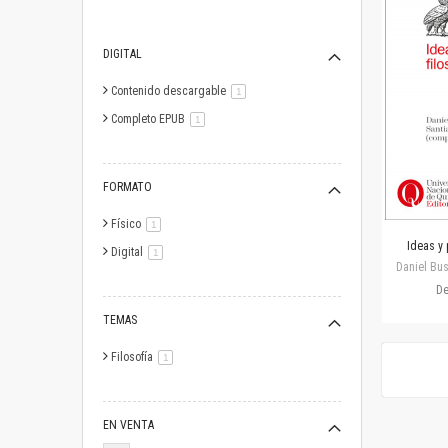
DIGITAL
Contenido descargable
artículo
1
Completo EPUB
artículo
1
FORMATO
Físico
artículo
1
Ideas y 
Digital
artículo
1
Daniel Bus
D
TEMAS
Filosofía
artículo
1
EN VENTA