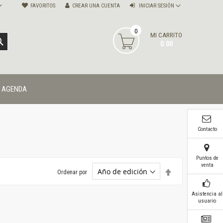
FAVORITOS
CREAR UNA CUENTA
INICIAR SESIÓN
0
MI CARRITO
BUSCAR
0.00
AGENDA
Contacto
Puntos de
venta
Establecer
Ordenar por
dirección
descendente
Asistencia al
usuario