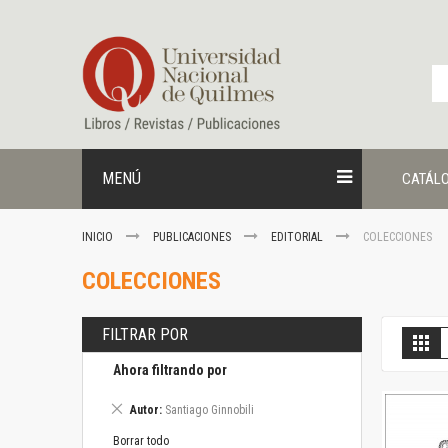
Ir
al
contenido
MENÚ
CATÁL
INICIO
PUBLICACIONES
EDITORIAL
COLECCIONES
COLECCIONES
FILTRAR POR
V
Gril
c
Ahora filtrando por
Eliminar
Autor
Santiago Ginnobili
este
artículo
Borrar todo