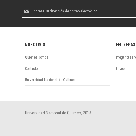
Suscríbase
al
boletín
informativo:
NOSOTROS
ENTREGAS
Quienes somos
Preguntas Fr
Contacto
Envios
Universidad Nacional de Quilmes
Universidad Nacional de Quilmes, 2018