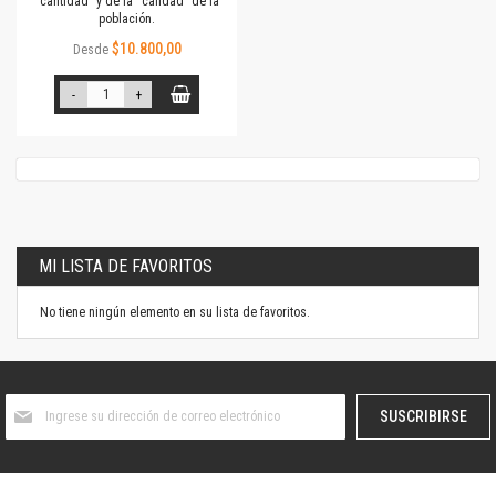
“cantidad” y de la “calidad” de la
población.
$10.800,00
Desde
-
+
MI LISTA DE FAVORITOS
No tiene ningún elemento en su lista de favoritos.
Suscríbase
SUSCRIBIRSE
al
boletín
informativo: