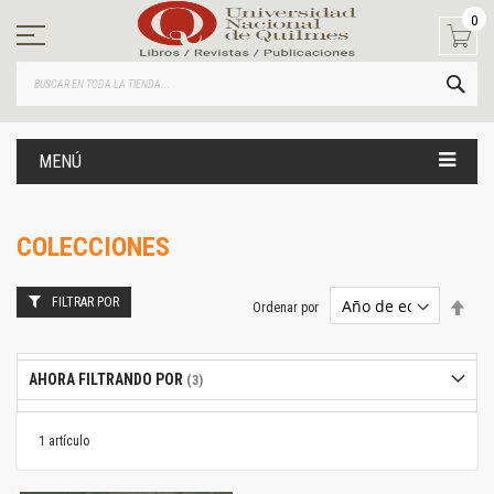
Ir
0
al
contenido
BUS
MENÚ
COLECCIONES
FILTRAR POR
Estab
Ordenar por
dire
desc
AHORA FILTRANDO POR
1
artículo