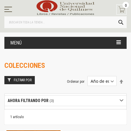
Ir
0
al
contenido
BUS
MENÚ
COLECCIONES
FILTRAR POR
Estab
Ordenar por
dire
desc
AHORA FILTRANDO POR
1
artículo