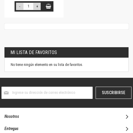
-
+
MI LISTA DE FAVORITOS
No tiene ningún elemento en su lista de favoritos.
Suscríbase
SUSCRIBIRSE
al
boletín
informativo:
Nosotros
Entregas