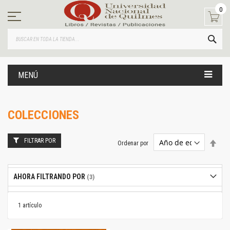
Ir
0
al
contenido
BUS
MENÚ
COLECCIONES
FILTRAR POR
Estab
Ordenar por
dire
desc
AHORA FILTRANDO POR
1
artículo