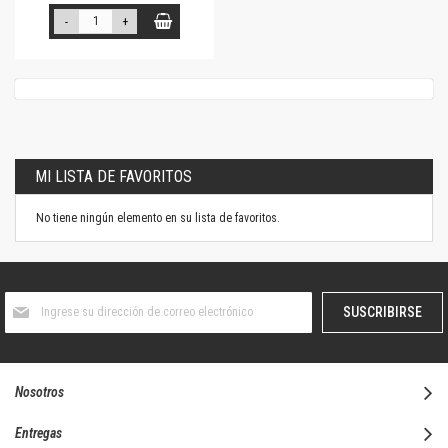
-
+
MI LISTA DE FAVORITOS
No tiene ningún elemento en su lista de favoritos.
Suscríbase
SUSCRIBIRSE
al
boletín
informativo:
Nosotros
Entregas